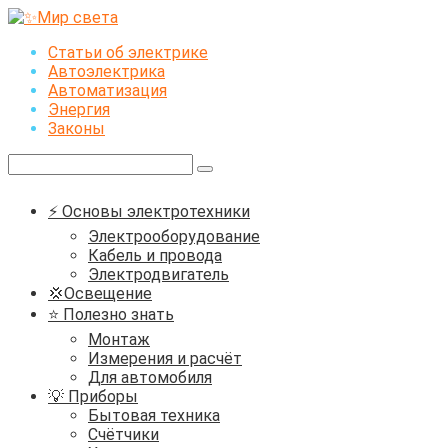
Перейти
к
Статьи об электрике
контенту
Автоэлектрика
Автоматизация
Энергия
Законы
Поиск:
⚡ Основы электротехники
Электрооборудование
Кабель и провода
Электродвигатель
💢Освещение
⭐ Полезно знать
Монтаж
Измерения и расчёт
Для автомобиля
💡 Приборы
Бытовая техника
Счётчики