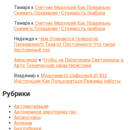
Тамара
к
Счетчик Меркурий Как Правильно
Снимать Показания • Стоимость прибора
Тамара
к
Счетчик Меркурий Как Правильно
Снимать Показания • Стоимость прибора
Надежда
к
Чем Отличается Генератор
Переменного Тока от Постоянного Что такое
постоянный ток
Александр
к
Чтобы не Перегорали Светодиоды в
Авто Технические характеристики
Владимир
к
Мультиметр Цифровой dt 832
Инструкция Как Пользоваться Режимы работы
Рубрики
Автоматизация
Автономное электричество
Аксессуары
Антенна
Без рубрики