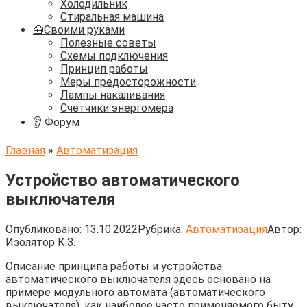
Холодильник
Стиральная машина
🧰Своими руками
Полезные советы
Схемы подключения
Принцип работы
Меры предосторожности
Лампы накаливания
Счетчики энергомера
👂 Форум
Главная
»
Автоматизация
Устройство автоматического
выключателя
Опубликовано:
13.10.2022
Рубрика:
Автоматизация
Автор:
Изолятор К.З.
Описание принципа работы и устройства
автоматического выключателя здесь основано на
примере модульного автомата (автоматического
выключателя), как наиболее часто применяемого быту