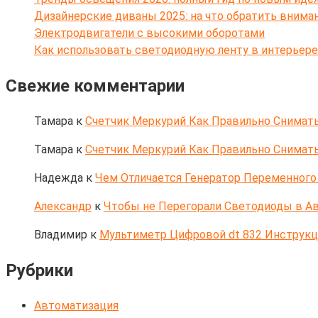
Дизайнерские диваны 2025: на что обратить внима
Электродвигатели с высокими оборотами
Как использовать светодиодную ленту в интерьере
Свежие комментарии
Тамара
к
Счетчик Меркурий Как Правильно Снимать
Тамара
к
Счетчик Меркурий Как Правильно Снимать
Надежда
к
Чем Отличается Генератор Переменного 
Александр
к
Чтобы не Перегорали Светодиоды в Ав
Владимир
к
Мультиметр Цифровой dt 832 Инструк
Рубрики
Автоматизация