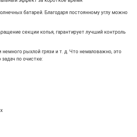
еальный эффект за короткое время.
солнечных батарей. Благодаря постоянному углу можно
вращение секции копья, гарантирует лучший контроль
емного рыхлой грязи и т. д. Что немаловажно, это
 задач по очистке:
ях