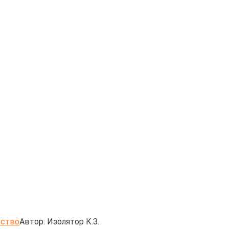
ество
Автор:
Изолятор К.З.