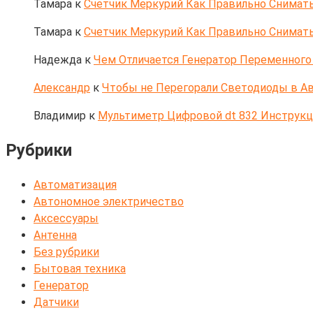
Тамара
к
Счетчик Меркурий Как Правильно Снимать
Тамара
к
Счетчик Меркурий Как Правильно Снимать
Надежда
к
Чем Отличается Генератор Переменного 
Александр
к
Чтобы не Перегорали Светодиоды в Ав
Владимир
к
Мультиметр Цифровой dt 832 Инструк
Рубрики
Автоматизация
Автономное электричество
Аксессуары
Антенна
Без рубрики
Бытовая техника
Генератор
Датчики