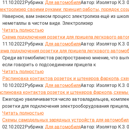
11.10.2022
Рубрика:
Для автомобиля
Автор:
Изолятор К.З.
Наверное, вам знаком процесс электролиза ещё из школь
неметаллы в чистом виде. Электролизер
Читать полностью
Схема подключения розетки для прицепа легкового авто
11.10.2022
Рубрика:
Для автомобиля
Автор:
Изолятор К.З.
Среди автомобилистов распространено мнение, что выпо
если говорить о подсоединении прицепа к
Читать полностью
Распиновка контактов розеток и штекеров фаркопа, сх
10.10.2022
Рубрика:
Для автомобиля
Автор:
Изолятор К.З.
Ежегодно увеличивается число автовладельцев, компле
розетки для подключения электрооборудования прицепа
Читать полностью
Схемы самодельных зарядных устройств для автомобил
02.10.2022
Рубрика:
Для автомобиля
Автор:
Изолятор К.З.