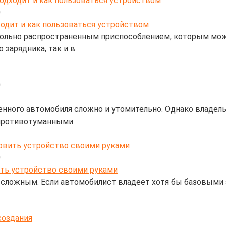
подходит и как пользоваться устройством
0
овольно распространенным приспособлением, которым мо
 зарядника, так и в
0
нного автомобиля сложно и утомительно. Однако владель
 противотуманными
овить устройство своими руками
0
сложным. Если автомобилист владеет хотя бы базовыми зн
создания