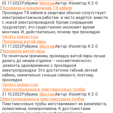
02.11.2022
Рубрика:
Монтаж
Автор:
Изолятор К.З.
0
Прокладка ТВ кабеля в квартире обычно сопутствует
электромонтажным работам и часто ведётся вместе
с новой электропроводкой. Кроме сокращения
трудозатрат, это существенно экономит время
монтажа. И, действительно, почему при прокладке
Читать полностью
Прокладка витой пары
01.11.2022
Рубрика:
Монтаж
Автор:
Изолятор К.З.
0
По понятным причинам, прокладку витой пары лучше
делать до начала отделки – «косметического»
ремонта, одновременно с прокладкой
электропроводки. Это достаточно гибкий, лёгкий
кабель, значительно тоньше силового, поэтому,
прокладка
Читать полностью
Электропроводки в пластмассовых трубах
31.10.2022
Рубрика:
Монтаж
Автор:
Изолятор К.З.
0
Пластмассовые трубы изготавливают из винипласта,
полиэтилена, полипропилена. К достоинствам