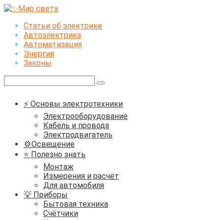
Перейти
к
Статьи об электрике
контенту
Автоэлектрика
Автоматизация
Энергия
Законы
Поиск:
⚡ Основы электротехники
Электрооборудование
Кабель и провода
Электродвигатель
💢Освещение
⭐ Полезно знать
Монтаж
Измерения и расчёт
Для автомобиля
💡 Приборы
Бытовая техника
Счётчики