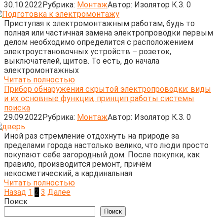
30.10.2022
Рубрика:
Монтаж
Автор:
Изолятор К.З.
0
Приступая к электромонтажным работам, будь то
полная или частичная замена электропроводки первым
делом необходимо определится с расположением
электроустановочных устройств – розеток,
выключателей, щитов. То есть, до начала
электромонтажных
Читать полностью
Прибор обнаружения скрытой электропроводки: виды
и их основные функции, принцип работы системы
поиска
29.09.2022
Рубрика:
Монтаж
Автор:
Изолятор К.З.
0
Иной раз стремление отдохнуть на природе за
пределами города настолько велико, что люди просто
покупают себе загородный дом. После покупки, как
правило, производится ремонт, причём
некосметический, а кардинальная
Читать полностью
Пагинация
Назад
1
2
3
Далее
записей
Поиск
Поиск