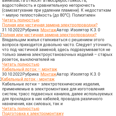
винипласта относят атмосферостойкость,
водостойкость и сравнительную негорючесть
(самозатухание при удалении пламени). К недостаткам
– малую теплостойкость (до 80°С). Полиэтилен
Читать полностью
Полная или частичная замена электропроводки?
31.10.2022
Рубрика:
Монтаж
Автор:
Изолятор К.З.
0
Владельцам жилья сталкиваться с решением этого
вопроса приходится довольно часто. Следует уточнить,
что под частичной заменой, здесь подразумевается не
только замена электроустановочных изделий – старых
розеток, выключателей на
Читать полностью
Кабельный лоток — монтаж
30.10.2022
Рубрика:
Монтаж
Автор:
Изолятор К.З.
0
Кабельные лотки – электротехнические изделия,
применяемые в электромонтаже для изготовления
систем, трасс подвесных каналов, далее используемых
для прокладки в них кабелей, проводов различного
назначения, как силовых, так и
Читать полностью
Подготовка к электромонтажу