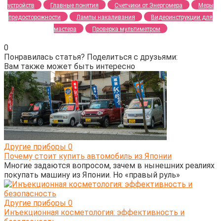
устройств
Главные понятия
Счетчики от Энергомера
Меры
предосторожности
Лампы накаливания
Видеоинструкции для
мастера
Проверка мультиметром
0
Понравилась статья? Поделиться с друзьями:
Вам также может быть интересно
Другие приборы
0
Почему стоит купить автомобиль из Японии
Многие задаются вопросом, зачем в нынешних реалиях
покупать машину из Японии. Но «правый руль»
Другие приборы
0
Инъекционная косметология: эффективность и