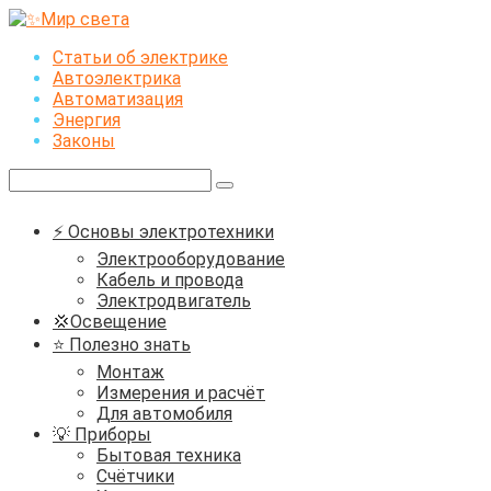
Перейти
к
Статьи об электрике
контенту
Автоэлектрика
Автоматизация
Энергия
Законы
Поиск:
⚡ Основы электротехники
Электрооборудование
Кабель и провода
Электродвигатель
💢Освещение
⭐ Полезно знать
Монтаж
Измерения и расчёт
Для автомобиля
💡 Приборы
Бытовая техника
Счётчики