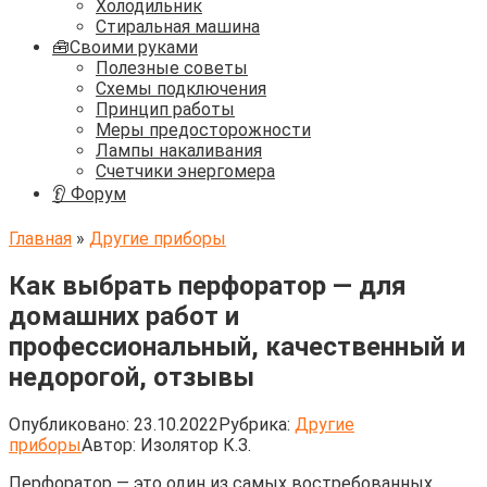
Холодильник
Стиральная машина
🧰Своими руками
Полезные советы
Схемы подключения
Принцип работы
Меры предосторожности
Лампы накаливания
Счетчики энергомера
👂 Форум
Главная
»
Другие приборы
Как выбрать перфоратор — для
домашних работ и
профессиональный, качественный и
недорогой, отзывы
Опубликовано:
23.10.2022
Рубрика:
Другие
приборы
Автор:
Изолятор К.З.
Перфоратор — это один из самых востребованных