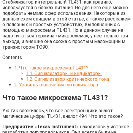
Стабилизатор интегральный TL431, как правило,
используется в блоках питания. Но для него еще можно
подобрать немало сфер использования. Некоторые из
данных схем опишем в этой статье, а также расскажем
о полезных и простых устройствах, выполненных с
помощью микросхемы TL431. Но в данном случае не
надо пугаться термина «микросхема», у нее только три
выхода, и внешне она схожа с простым маломощным
транзистором TO90.
Contents
1.
Что такое микросхема TL431?
1.1.
Сигнализаторы и индикаторы
1.2.
Сигнализатор критического тока
2.
Уровень включения сигнализатора
Что такое микросхема TL431?
Уж так сложилось, что все электронщики знают
магические цифры TL431, аналог 494. Что это такое?
Предприятие «Texas Instrument»
находилось у истоков
разработки полупроводников. Они всегда были на