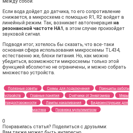
между собой.
Если вода дойдет до датчика, то его сопротивление
снижается, а микросхема с помощью R1, R2 войдет в
линейный режим. Так, возникает автогенерация
на
резонансной частоте НА1
, в этом случае произойдет
звуковой сигнал.
Подводя итог, хотелось бы сказать, что все-таки
основная сфера использования микросхемы TL434,
естественно же, блоки питания. Но, как можно
убедиться, возможности микросхемы только этой
функцией абсолютно не ограничены, и можно собрать
множество устройств.
Полезные советы
Схемы для подключения
Принципы работы
устройств
Главные понятия
Счетчики от Энергомера
Меры
предосторожности
Лампы накаливания
Видеоинструкции для
мастера
Проверка мультиметром
0
Понравилась статья? Поделиться с друзьями:
Вам также может быть интересно