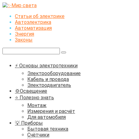
Перейти
к
Статьи об электрике
контенту
Автоэлектрика
Автоматизация
Энергия
Законы
Поиск:
⚡ Основы электротехники
Электрооборудование
Кабель и провода
Электродвигатель
💢Освещение
⭐ Полезно знать
Монтаж
Измерения и расчёт
Для автомобиля
💡 Приборы
Бытовая техника
Счётчики