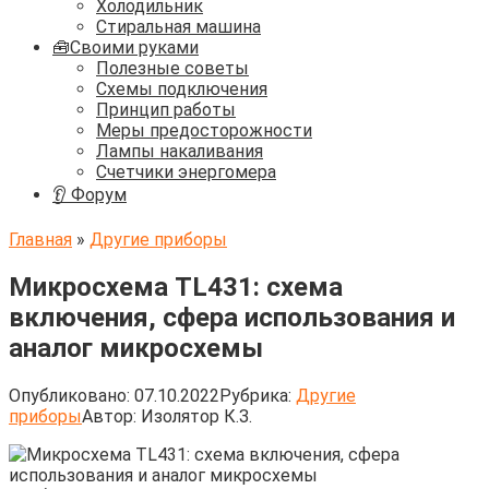
Холодильник
Стиральная машина
🧰Своими руками
Полезные советы
Схемы подключения
Принцип работы
Меры предосторожности
Лампы накаливания
Счетчики энергомера
👂 Форум
Главная
»
Другие приборы
Микросхема TL431: схема
включения, сфера использования и
аналог микросхемы
Опубликовано:
07.10.2022
Рубрика:
Другие
приборы
Автор:
Изолятор К.З.