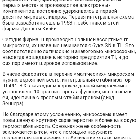
первых местах в производстве электронных
компонентов, постоянно удерживаясь в первой
десятке мировых лидеров. Первая интегральная схема
была разработана еще в 1958 г. работником этой
фирмы Джеком Килби.
Сегодня фирма TI производит большой ассортимент
микросхем, их название начинается с букв SN и TL. Это
соответственно логические и аналоговые микросхемы,
навсегда вошедшие в историю предприятия TI, и до
сих пор имеют широкое использование.
В числе фаворитов в перечне «магических» микросхем
нужно, вероятней всего, интегральный
стабилизатор
TL431
. В 3-х выходном корпусе данной микросхемы
установлено 10 транзисторов, а функция, исполняемая
ей, идентична с простым стабилитроном (диод
Зеннера).
Но благодаря этому усложнению, микросхема имеет
повышенную крутизну характеристик и более высокую
термостабильность. Основная же ее особенность
заключается в том, что с помощью наружного
разделителя напряжение стабилизации можно менять