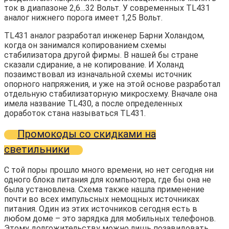
ток в диапазоне 2,6…32 Вольт. У современных TL431
аналог нижнего порога имеет 1,25 Вольт.
TL431 аналог разработал инженер Барни Холандом,
когда он занимался копированием схемы
стабилизатора другой фирмы. В нашей бы стране
сказали сдирание, а не копирование. И Холанд
позаимствовал из изначальной схемы источник
опорного напряжения, и уже на этой основе разработал
отдельную стабилизаторную микросхему. Вначале она
имела название TL430, а после определенных
доработок стана называться TL431.
Промокоды со скидками на
светильники
С той поры прошло много времени, но нет сегодня ни
одного блока питания для компьютера, где бы она не
была установлена. Схема также нашла применение
почти во всех импульсных немощных источниках
питания. Один из этих источников сегодня есть в
любом доме – это зарядка для мобильных телефонов.
Этому долгожительству можно лишь позавидовать.