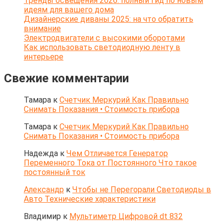
Тренды освещения 2026: полный гид по новым
идеям для вашего дома
Дизайнерские диваны 2025: на что обратить
внимание
Электродвигатели с высокими оборотами
Как использовать светодиодную ленту в
интерьере
Свежие комментарии
Тамара
к
Счетчик Меркурий Как Правильно
Снимать Показания • Стоимость прибора
Тамара
к
Счетчик Меркурий Как Правильно
Снимать Показания • Стоимость прибора
Надежда
к
Чем Отличается Генератор
Переменного Тока от Постоянного Что такое
постоянный ток
Александр
к
Чтобы не Перегорали Светодиоды в
Авто Технические характеристики
Владимир
к
Мультиметр Цифровой dt 832