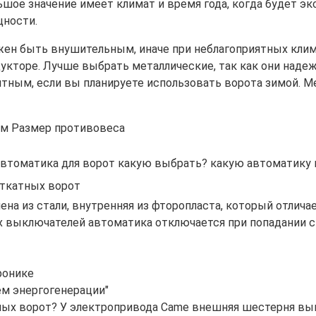
ьшое значение имеет климат и время года, когда будет э
щности.
жен быть внушительным, иначе при неблагоприятных клима
укторе. Лучше выбрать металлические, так как они надеж
тным, если вы планируете использовать ворота зимой. М
втоматика для ворот какую выбрать? какую автоматику в
откатных ворот
на из стали, внутренняя из фторопласта, который отлич
 выключателей автоматика отключается при попадании ст
ронике
ем энергогенерации"
ных ворот? У электропривода Came внешняя шестерня выпо