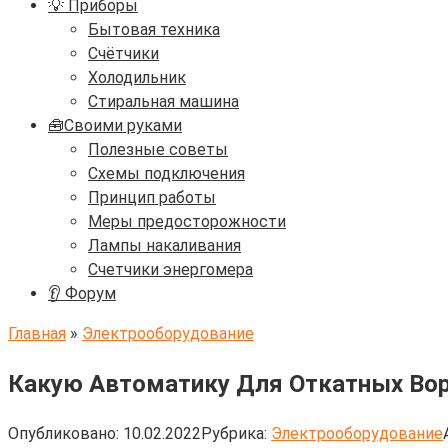
💡 Приборы
Бытовая техника
Счётчики
Холодильник
Стиральная машина
🧰Своими руками
Полезные советы
Схемы подключения
Принцип работы
Меры предосторожности
Лампы накаливания
Счетчики энергомера
👂 Форум
Главная
»
Электрооборудование
Какую Автоматику Для Откатных Вор
Опубликовано:
10.02.2022
Рубрика:
Электрооборудование