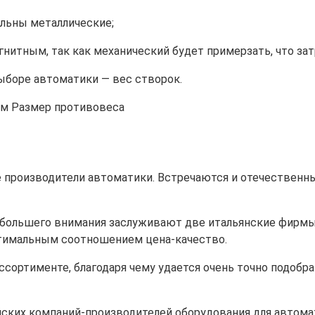
ельны металлические;
агнитным, так как механический будет примерзать, что за
ыборе автоматики — вес створок.
 производители автоматики. Встречаются и отечественны
ибольшего внимания заслуживают две итальянские фирмы:
тимальным соотношением цена-качество.
сортименте, благодаря чему удается очень точно подобрат
ских компаний-производителей оборудования для автомати