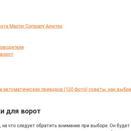
ота Master Company Алютех
изводители
 ворот
и автоматических приводов (120 фото) советы, как выбра
и для ворот
 на что следует обратить внимание при выборе. Он будет