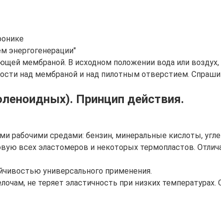
ронике
ем энергогенерации"
ющей мембраной. В исходном положении вода или воздух,
ости над мембраной и над пилотным отверстием. Спрашива
леноидных). Принцип действия.
и рабочими средами: бензин, минеральные кислоты, угл
овую всех эластомеров и некоторых термопластов. Отлич
йчивостью универсального применения.
очам, не теряет эластичность при низких температурах.