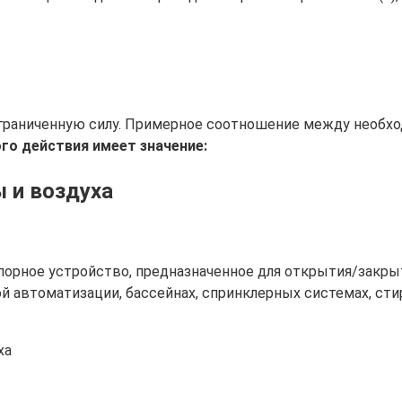
граниченную силу. Примерное соотношение между необх
ого действия имеет значение:
 и воздуха
порное устройство, предназначенное для открытия/закры
ой автоматизации, бассейнах, спринклерных системах, ст
ха