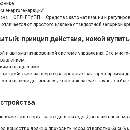
ронике
ем энергогенерации"
ана — СТЛ-ГРУПП — Средства автоматизации и регулирова
е отличается от простого клапана стандартной запорной ар
тый: принцип действия, какой купить
ой и автоматизированной системе управления. Это много
правлением.
скими процессами.
 воздействие на оператора вредных факторов производ
 и производственных установок за счет точного и быстр
устройства
 имеет два порта: на входе и выходе. Дополнительно мож
бое вещество должно проходить через отверстие бака (9),