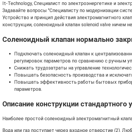
It-Technology, Cпециалист по электроэнергетике и элект
Задавайте вопросы "Специалисту по модернизации сист
Устройство и принцип действия электромагнитного клап
конструкции, соленоидный клапан solenoid valve ничем н
Соленоидный клапан нормально закры
Подключать соленоидный клапан к централизованн
регулировок параметров по сравнению с ручным у
Снижать трудозатраты на управление технологиче
Повышать безопасность производства и исключать
Повышать эффективность работы бытовых приборов
параметров.
Описание конструкции стандартного 
Наиболее простой соленоидный электромагнитный клапан
Вода или газ поступает через входное отверстие (2). Лю