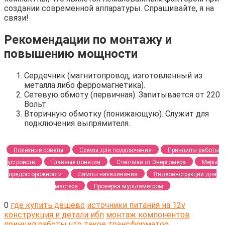
создании современной аппаратуры. Спрашивайте, я на
связи!
Рекомендации по монтажу и
повышению мощности
Сердечник (магнитопровод, изготовленный из
металла либо ферромагнетика).
Сетевую обмоту (первичная). Запитывается от 220
Вольт.
Вторичную обмотку (понижающую). Служит для
подключения выпрямителя.
Полезные советы
Схемы для подключения
Принципы работы
устройств
Главные понятия
Счетчики от Энергомера
Меры
предосторожности
Лампы накаливания
Видеоинструкции для
мастера
Проверка мультиметром
0
где купить дешево
источники питания на 12v
конструкция и детали ибп
монтаж компонентов
принцип работы
что такое трансформатор