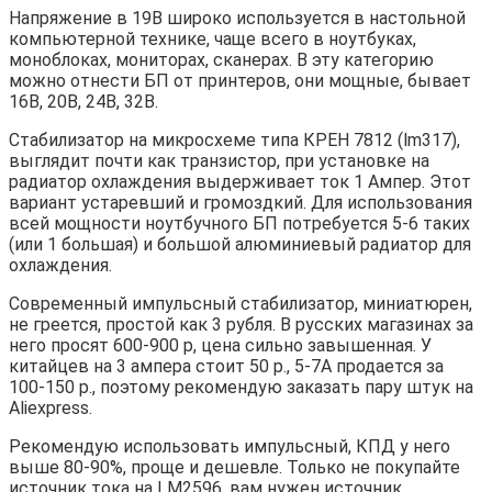
Напряжение в 19В широко используется в настольной
компьютерной технике, чаще всего в ноутбуках,
моноблоках, мониторах, сканерах. В эту категорию
можно отнести БП от принтеров, они мощные, бывает
16В, 20В, 24В, 32В.
Стабилизатор на микросхеме типа КРЕН 7812 (lm317),
выглядит почти как транзистор, при установке на
радиатор охлаждения выдерживает ток 1 Ампер. Этот
вариант устаревший и громоздкий. Для использования
всей мощности ноутбучного БП потребуется 5-6 таких
(или 1 большая) и большой алюминиевый радиатор для
охлаждения.
Современный импульсный стабилизатор, миниатюрен,
не греется, простой как 3 рубля. В русских магазинах за
него просят 600-900 р, цена сильно завышенная. У
китайцев на 3 ампера стоит 50 р., 5-7А продается за
100-150 р., поэтому рекомендую заказать пару штук на
Aliexpress.
Рекомендую использовать импульсный, КПД у него
выше 80-90%, проще и дешевле. Только не покупайте
источник тока на LM2596, вам нужен источник