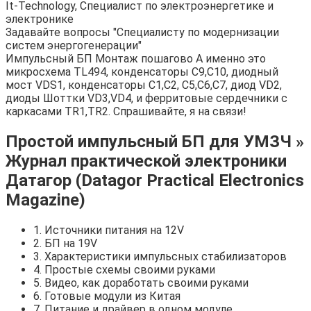
It-Technology, Cпециалист по электроэнергетике и
электронике
Задавайте вопросы "Специалисту по модернизации
систем энергогенерации"
Импульсный БП Монтаж пошагово А именно это
микросхема TL494, конденсаторы С9,С10, диодный
мост VDS1, конденсаторы С1,С2, С5,С6,С7, диод VD2,
диоды Шоттки VD3,VD4, и ферритовые сердечники с
каркасами TR1,TR2. Спрашивайте, я на связи!
Простой импульсный БП для УМЗЧ »
Журнал практической электроники
Датагор (Datagor Practical Electronics
Magazine)
1. Источники питания на 12V
2. БП на 19V
3. Характеристики импульсных стабилизаторов
4. Простые схемы своими руками
5. Видео, как доработать своими руками
6. Готовые модули из Китая
7. Питание и драйвер в одном модуле