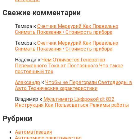
Свежие комментарии
Тамара
к
Счетчик Меркурий Как Правильно
Снимать Показания • Стоимость прибора
Тамара
к
Счетчик Меркурий Как Правильно
Снимать Показания • Стоимость прибора
Надежда
к
Чем Отличается Генератор
Переменного Тока от Постоянного Что такое
постоянный ток
Александр
к
Чтобы не Перегорали Светодиоды в
Авто Технические характеристики
Владимир
к
Мультиметр Цифровой dt 832
Инструкция Как Пользоваться Режимы работы
Рубрики
Автоматизация
Автономное электричество