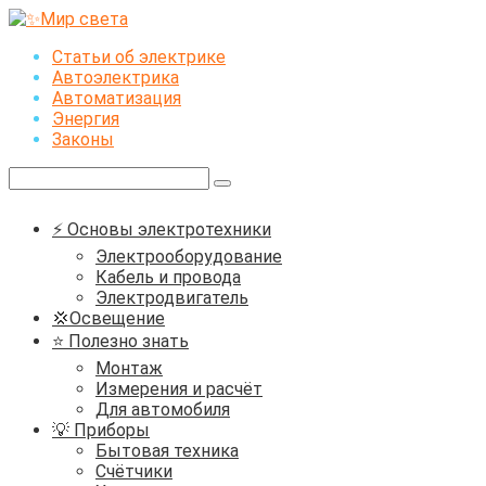
Перейти
к
Статьи об электрике
контенту
Автоэлектрика
Автоматизация
Энергия
Законы
Поиск:
⚡ Основы электротехники
Электрооборудование
Кабель и провода
Электродвигатель
💢Освещение
⭐ Полезно знать
Монтаж
Измерения и расчёт
Для автомобиля
💡 Приборы
Бытовая техника
Счётчики