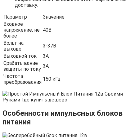
доставку.
Параметр
Значение
Входное
напряжение, не
40В
более
Вольт на
3-37В
выходе
Выходной ток
3А
Срабатывание
3А
защиты по току
Частота
150 кГц
преобразования
Особенности импульсных блоков
питания