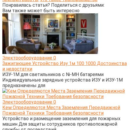
Понравилась статья? Поделиться с друзьями:
Вам также может быть интересно
Электрооборудование
0
Зажигающее Устройство Изу 1м 100 1000 Достоинства
и недостатки
ИЗУ-1М для светильников с Ni-MH батареями
Индивидуальные зарядные устройства ИЗУ и ИЗУ-1М
предназначены для
Электрооборудование
0
Кем Определяются Места Заземления Передвижной
Пожарной Техники Требования безопасности
Устройство и размещение заземления для пожарных
машин Для защиты сотрудников противопожарной
службы от последствий