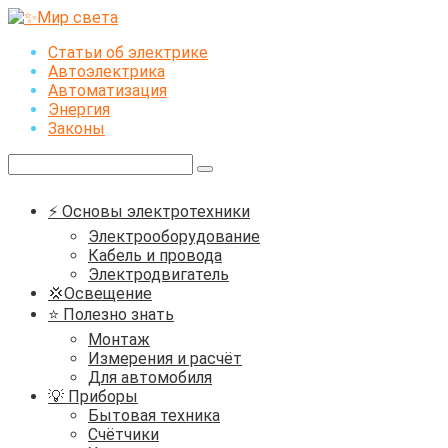
Перейти
к
Статьи об электрике
контенту
Автоэлектрика
Автоматизация
Энергия
Законы
Поиск:
⚡ Основы электротехники
Электрооборудование
Кабель и провода
Электродвигатель
💢Освещение
⭐ Полезно знать
Монтаж
Измерения и расчёт
Для автомобиля
💡 Приборы
Бытовая техника
Счётчики