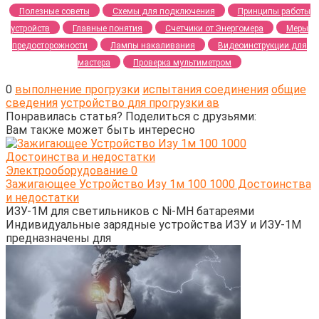
Полезные советы
Схемы для подключения
Принципы работы
устройств
Главные понятия
Счетчики от Энергомера
Меры
предосторожности
Лампы накаливания
Видеоинструкции для
мастера
Проверка мультиметром
0
выполнение прогрузки
испытания соединения
общие
сведения
устройство для прогрузки ав
Понравилась статья? Поделиться с друзьями:
Вам также может быть интересно
Электрооборудование
0
Зажигающее Устройство Изу 1м 100 1000 Достоинства
и недостатки
ИЗУ-1М для светильников с Ni-MH батареями
Индивидуальные зарядные устройства ИЗУ и ИЗУ-1М
предназначены для