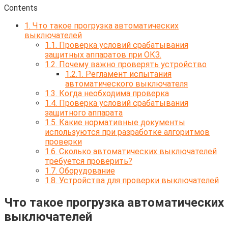
Contents
1.
Что такое прогрузка автоматических
выключателей
1.1.
Проверка условий срабатывания
защитных аппаратов при ОКЗ.
1.2.
Почему важно проверять устройство
1.2.1.
Регламент испытания
автоматического выключателя
1.3.
Когда необходима проверка
1.4.
Проверка условий срабатывания
защитного аппарата
1.5.
Какие нормативные документы
используются при разработке алгоритмов
проверки
1.6.
Сколько автоматических выключателей
требуется проверить?
1.7.
Оборудование
1.8.
Устройства для проверки выключателей
Что такое прогрузка автоматических
выключателей