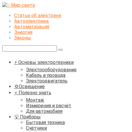
Перейти
к
Статьи об электрике
контенту
Автоэлектрика
Автоматизация
Энергия
Законы
Поиск:
⚡ Основы электротехники
Электрооборудование
Кабель и провода
Электродвигатель
💢Освещение
⭐ Полезно знать
Монтаж
Измерения и расчёт
Для автомобиля
💡 Приборы
Бытовая техника
Счётчики