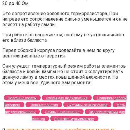
20 до 40 Ом.
Это сопротивление холодного терморезистора. При
нагреве его сопротивление сильно уменьшается и он не
влияет на работу лампы.
При работе он нагревается, поэтому не устанавливайте
его вблизи балласта.
Перед сборкой корпуса проделайте в нем по кругу
вентиляционные отверстия.
Они улучшат температурный режим работы элементов
балласта и колбы лампы.Но не стоит эксплуатировать
данную лампу в местах повышенной влажности. На
этом у меня все. Удачного вам ремонта!
Полезные советы
Схемы для подключения
Принципы работы
устройств
Главные понятия
Счетчики от Энергомера
Меры
предосторожности
Лампы накаливания
Видеоинструкции для
мастера
Проверка мультиметром
0
диоды и генератор
диоды и стабилитрон
ремонт