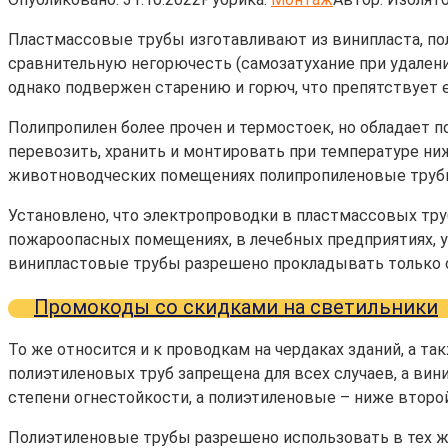
Пластмассовые трубы изготавливают из винипласта, по
сравнительную негорючесть (самозатухание при удалении
однако подвержен старению и горюч, что препятствует
Полипропилен более прочен и термостоек, но обладает
перевозить, хранить и монтировать при температуре ни
животноводческих помещениях полипропиленовые трубы
Установлено, что электропроводки в пластмассовых тр
пожароопасных помещениях, в лечебных предприятиях, у
винипластовые трубы разрешено прокладывать только 
Промокоды со скидками на светильники
То же относится и к проводкам на чердаках зданий, а
полиэтиленовых труб запрещена для всех случаев, а ви
степени огнестойкости, а полиэтиленовые – ниже второй
Полиэтиленовые трубы разрешено использовать в тех ж