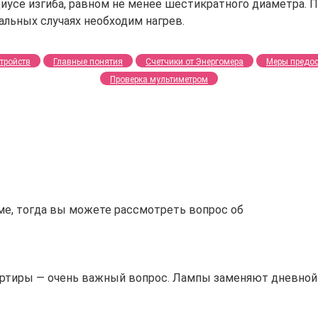
иусе изгиба, равном не менее шестикратного диаметра. П
альных случаях необходим нагрев.
тройств
Главные понятия
Счетчики от Энергомера
Меры предо
Проверка мультиметром
е, тогда вы можете рассмотреть вопрос об
ртиры — очень важный вопрос. Лампы заменяют дневной