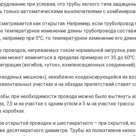
борудование при условии, что трубы легкого типа защище
ь только автоматическими выключателями с комбиниров
матривается как открытая. Например, если трубопровод
ее температурное изменение длины трубопровода составит
, например при 5°С, то температурное изменение его дли
 проводов, нагреваемых током нормальной нагрузки, равн
нии может изменяться в пределах примерно от 35 до 60°
гурации (изгибов, «уток», компенсационных соединений).
 («водяных мешков»), неизбежно конденсирующейся из во
изонтальных участках и на обходах препятствий ставят с
обы при необходимости провода можно было вытянуть из 
 7,5 м на участке с одним углом и 5 м на участке трассы 
 коробках.
а открытой проводке и шестикратного – при скрытой, е
нее десятикратного диаметра. Трубы из полиэтилена низк