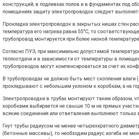
конструкций; в подливках полов и в фундаментах под о
помещениях защиту электропроводок следует выполнят
Прокладка электропроводок в закрытых нишах стен расс
температура его нагрева равна 55°С, то соответствующ
трубопровод монтируется при более низкой температуре
Согласно ПУЭ, при максимально допустимой температуре
теплоотдачи и в зависимости от температуры в помеще
трубопроводов могут компенсироваться за счет их конфи
В трубопроводах не должно быть мест скопления влаги
прокладывают с небольшим уклоном к коробкам, а на гор
Электропроводки в трубах монтируют таким образом, чт
коробками выбирается не свыше 10 м на прямых участках,
всякие соединения или ответвления выполняют только в
Гнут трубы радиусом не менее четырехкратного диаметр
(бетонные массивы), то необходим радиус изгиба не ме