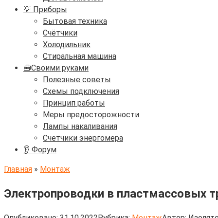
💡 Приборы
Бытовая техника
Счётчики
Холодильник
Стиральная машина
🧰Своими руками
Полезные советы
Схемы подключения
Принцип работы
Меры предосторожности
Лампы накаливания
Счетчики энергомера
👂 Форум
Главная
»
Монтаж
Электропроводки в пластмассовых т
Опубликовано:
31.10.2022
Рубрика:
Монтаж
Автор:
Изолято