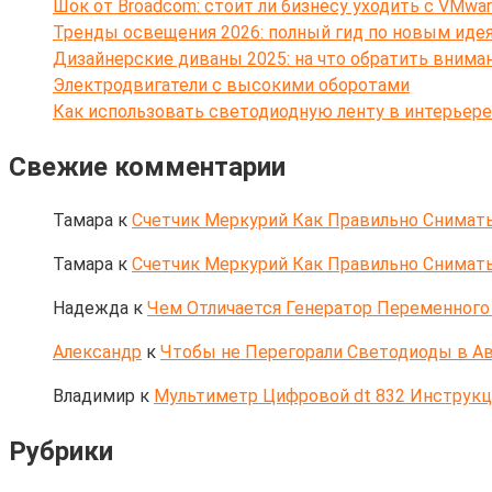
Шок от Broadcom: стоит ли бизнесу уходить с VMwar
Тренды освещения 2026: полный гид по новым иде
Дизайнерские диваны 2025: на что обратить внима
Электродвигатели с высокими оборотами
Как использовать светодиодную ленту в интерьере
Свежие комментарии
Тамара
к
Счетчик Меркурий Как Правильно Снимать
Тамара
к
Счетчик Меркурий Как Правильно Снимать
Надежда
к
Чем Отличается Генератор Переменного 
Александр
к
Чтобы не Перегорали Светодиоды в Ав
Владимир
к
Мультиметр Цифровой dt 832 Инструк
Рубрики