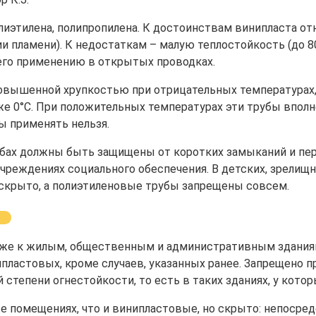
лиэтилена, полипропилена. К достоинствам винипласта о
 пламени). К недостаткам – малую теплостойкость (до 80
 его применению в открытых проводках.
 повышенной хрупкостью при отрицательных температурах
же 0°С. При положительных температурах эти трубы вполн
 применять нельзя.
убах должны быть защищены от коротких замыканий и пер
чреждениях социального обеспечения. В детских, зрелищ
скрыто, а полиэтиленовые трубы запрещены совсем.
 также к жилым, общественным и административным здани
нипластовых, кроме случаев, указанных ранее. Запрещено
 степени огнестойкости, то есть в таких зданиях, у кот
е помещениях, что и винипластовые, но скрыто: непоср