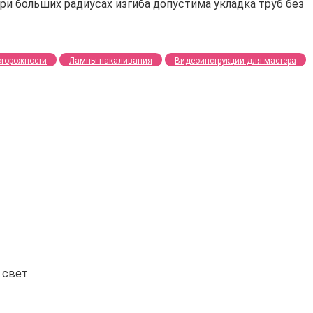
ри больших радиусах изгиба допустима укладка труб без
сторожности
Лампы накаливания
Видеоинструкции для мастера
 свет