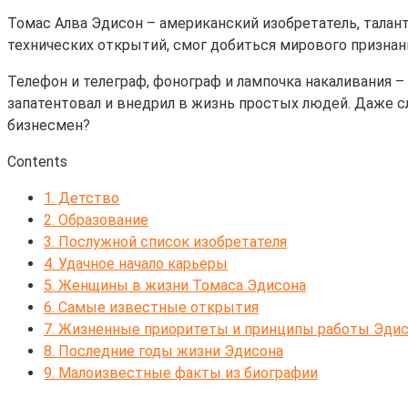
Томас Алва Эдисон – американский изобретатель, талан
технических открытий, смог добиться мирового признани
Телефон и телеграф, фонограф и лампочка накаливания –
запатентовал и внедрил в жизнь простых людей. Даже сл
бизнесмен?
Contents
1.
Детство
2.
Образование
3.
Послужной список изобретателя
4.
Удачное начало карьеры
5.
Женщины в жизни Томаса Эдисона
6.
Самые известные открытия
7.
Жизненные приоритеты и принципы работы Эдис
8.
Последние годы жизни Эдисона
9.
Малоизвестные факты из биографии