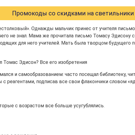
Промокоды со скидками на светильники
естолковый». Однажды мальчик принес от учителя письмо
чего не знал. Мама же прочитала письмо Томасу Эдисону с
ходящих для него учителей. Мать была творцом будущего 
лся и самообразованием: часто посещал библиотеку, чита
с реагентами, подписав все свои флакончики словом «яд
торые с возрастом все больше усугублялись.