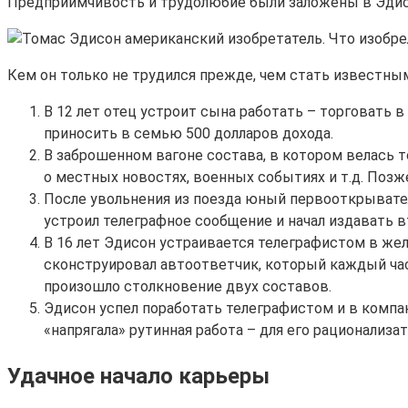
Предприимчивость и трудолюбие были заложены в Эдис
Кем он только не трудился прежде, чем стать известны
В 12 лет отец устроит сына работать – торговать 
приносить в семью 500 долларов дохода.
В заброшенном вагоне состава, в котором велась 
о местных новостях, военных событиях и т.д. Позж
После увольнения из поезда юный первооткрывател
устроил телеграфное сообщение и начал издавать вт
В 16 лет Эдисон устраивается телеграфистом в ж
сконструировал автоответчик, который каждый час 
произошло столкновение двух составов.
Эдисон успел поработать телеграфистом и в компани
«напрягала» рутинная работа – для его рационализа
Удачное начало карьеры