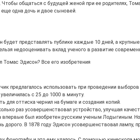
. Чтобы общаться с будущей женой при ее родителях, Тома
 еще одна дочь и двое сыновей.
 будет представлять публике каждые 10 дней, а крупные 
льзя недооценивать вклад ученого в развитие современн
тчик предлагалось использовать при проведении выборов 
увеличилась с 25 до 1000 в минуту.
 для оттиска чернил на бумаге и создания копий.
олько раз усовершенствовал устройство, улучшая качест
а впервые был изобретен русским ученым Лодыгиным. Н
ень дорого. В 1878 году Эдисон усовершенствовал лампу, 
иву фонографу и это ему удалось. С помощью кинескопа м