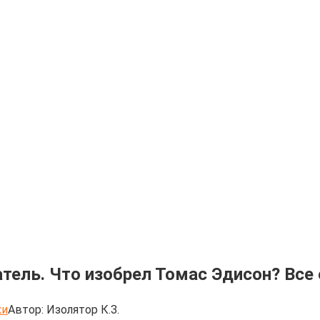
тель. Что изобрел Томас Эдисон? Все 
ки
Автор:
Изолятор К.З.