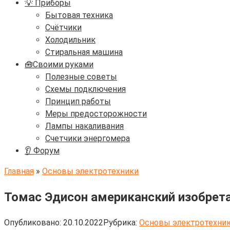
💡 Приборы
Бытовая техника
Счётчики
Холодильник
Стиральная машина
🧰Своими руками
Полезные советы
Схемы подключения
Принцип работы
Меры предосторожности
Лампы накаливания
Счетчики энергомера
👂 Форум
Главная
»
Основы электротехники
Томас Эдисон американский изобрета
Опубликовано:
20.10.2022
Рубрика:
Основы электротехни