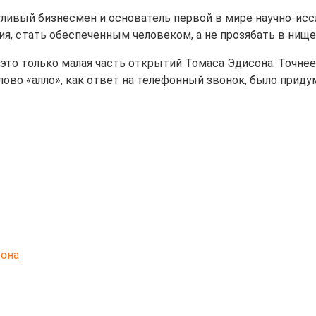
тливый бизнесмен и основатель первой в мире научно-ис
я, стать обеспеченным человеком, а не прозябать в нище
 это только малая часть открытий Томаса Эдисона. Точне
ово «алло», как ответ на телефонный звонок, было придум
она