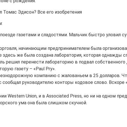
оне с рождения.
м:
в поезде газетами и сладостями. Мальчик быстро уловил с
торговля, начинающим предпринимателем была организова
е здесь же была создана лаборатория, которая однажды с
ь решил перенести лабораторию в подвал собственного 
орую газету – «Paul Pry».
елезнодорожную компанию с жалованьем в 25 долларов. 
сообщал руководителю конторы кодовое слово. Вскоре «ум
и Western Union, и в Associated Press, но ни на одном пр
торского ума она была слишком скучной.