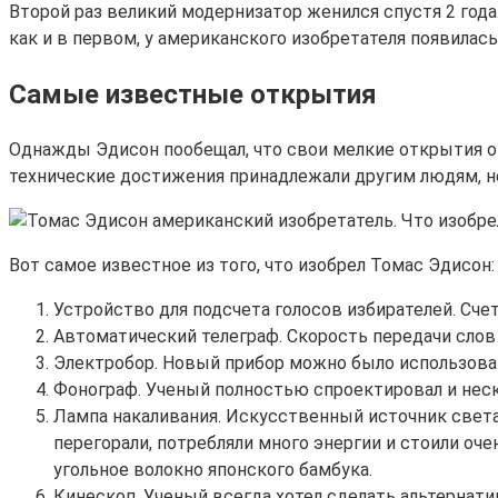
Второй раз великий модернизатор женился спустя 2 года
как и в первом, у американского изобретателя появилась
Самые известные открытия
Однажды Эдисон пообещал, что свои мелкие открытия он
технические достижения принадлежали другим людям, не
Вот самое известное из того, что изобрел Томас Эдисон:
Устройство для подсчета голосов избирателей. Сче
Автоматический телеграф. Скорость передачи слов 
Электробор. Новый прибор можно было использовать
Фонограф. Ученый полностью спроектировал и неск
Лампа накаливания. Искусственный источник свет
перегорали, потребляли много энергии и стоили оч
угольное волокно японского бамбука.
Кинескоп. Ученый всегда хотел сделать альтернат