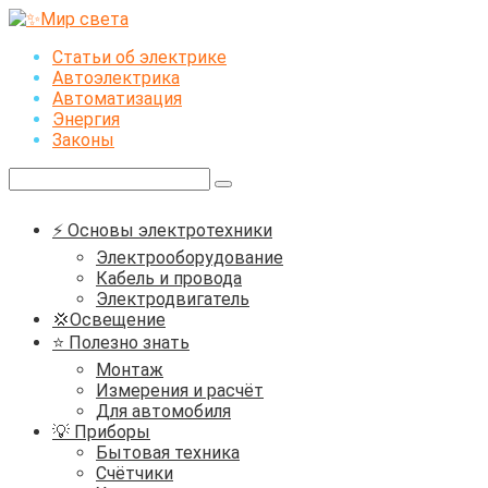
Перейти
к
Статьи об электрике
контенту
Автоэлектрика
Автоматизация
Энергия
Законы
Поиск:
⚡ Основы электротехники
Электрооборудование
Кабель и провода
Электродвигатель
💢Освещение
⭐ Полезно знать
Монтаж
Измерения и расчёт
Для автомобиля
💡 Приборы
Бытовая техника
Счётчики