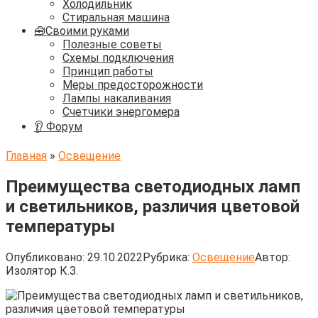
Холодильник
Стиральная машина
🧰Своими руками
Полезные советы
Схемы подключения
Принцип работы
Меры предосторожности
Лампы накаливания
Счетчики энергомера
👂 Форум
Главная
»
Освещение
Преимущества светодиодных ламп
и светильников, различия цветовой
температуры
Опубликовано:
29.10.2022
Рубрика:
Освещение
Автор:
Изолятор К.З.