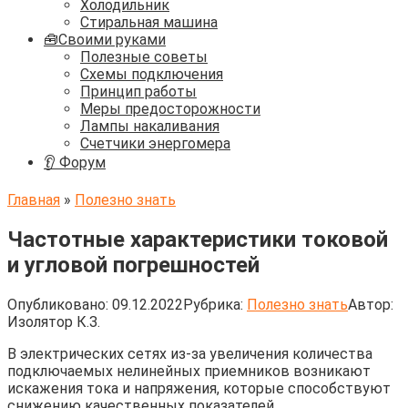
Холодильник
Стиральная машина
🧰Своими руками
Полезные советы
Схемы подключения
Принцип работы
Меры предосторожности
Лампы накаливания
Счетчики энергомера
👂 Форум
Главная
»
Полезно знать
Частотные характеристики токовой
и угловой погрешностей
Опубликовано:
09.12.2022
Рубрика:
Полезно знать
Автор:
Изолятор К.З.
В электрических сетях из-за увеличения количества
подключаемых нелинейных приемников возникают
искажения тока и напряжения, которые способствуют
снижению качественных показателей