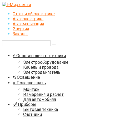
Перейти
к
Статьи об электрике
контенту
Автоэлектрика
Автоматизация
Энергия
Законы
Поиск:
⚡ Основы электротехники
Электрооборудование
Кабель и провода
Электродвигатель
💢Освещение
⭐ Полезно знать
Монтаж
Измерения и расчёт
Для автомобиля
💡 Приборы
Бытовая техника
Счётчики