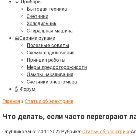
💡 Приборы
Бытовая техника
Счётчики
Холодильник
Стиральная машина
🧰Своими руками
Полезные советы
Схемы подключения
Принцип работы
Меры предосторожности
Лампы накаливания
Счетчики энергомера
👂 Форум
Главная
»
Статьи об электрике
Что делать, если часто перегорают 
Опубликовано:
24.11.2022
Рубрика:
Статьи об электрике
Ав