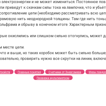
ком электроэнергии и не может измениться. Постоянное п
пи приведут к скачкам силы тока на лампочке, что и убьё
сопротивление цепи (необходимо рассматривать всю цепь:
рамовую нить неоднородной толщины. Там где нить тонь
вольфрама и обрыву в конечном итоге. Характерным приз
рые окислились или слишком сильно отогнулись, может да
м месте цепи.
то и выше, но таких коробок может быть сильно больше, ч
довательно, проверить нужно все скрутки на линии, включ
тройств
Главные понятия
Счетчики от Энергомера
Меры предо
Проверка мультиметром