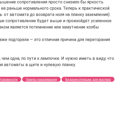
овышение сопротивления просто снизило бы яркость
т её раньше нормального срока. Теперь к практической
 от автомата до возврата ноля на планку заземления):
ше сопротивление будет выше и произойдёт усиленное
наком является потемнение или замутнение колбы
же подгорели — это отличная причина для перегорания
ем одна, по пути к лампочке. И нужно иметь в виду, что
ая автоматы в щите и нулевую планку.
сторожности
Лампы накаливания
Видеоинструкции для мастера