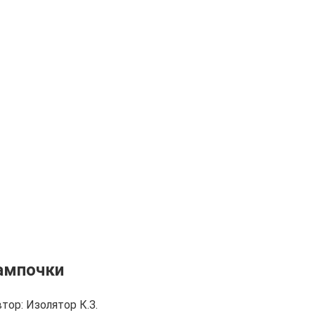
лампочки
тор:
Изолятор К.З.