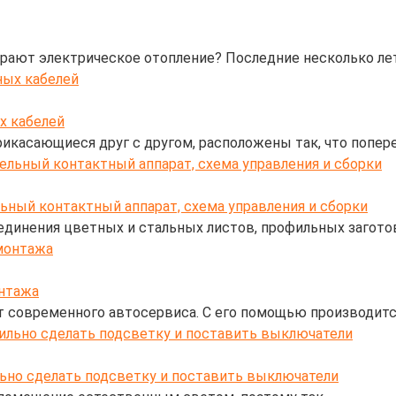
ирают электрическое отопление? Последние несколько ле
х кабелей
рикасающиеся друг с другом, расположены так, что попер
льный контактный аппарат, схема управления и сборки
динения цветных и стальных листов, профильных заготов
нтажа
современного автосервиса. С его помощью производится
льно сделать подсветку и поставить выключатели