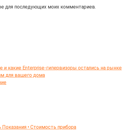
зере для последующих моих комментариев.
e и какие Enterprise-гипервизоры остались на рынке
ям для вашего дома
ние
 Показания • Стоимость прибора