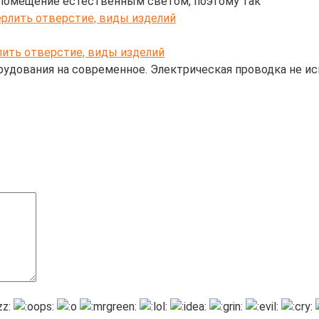
ы помещение естественным светом, поэтому так
лить отверстие, виды изделий
удования на современное. Электрическая проводка не ис