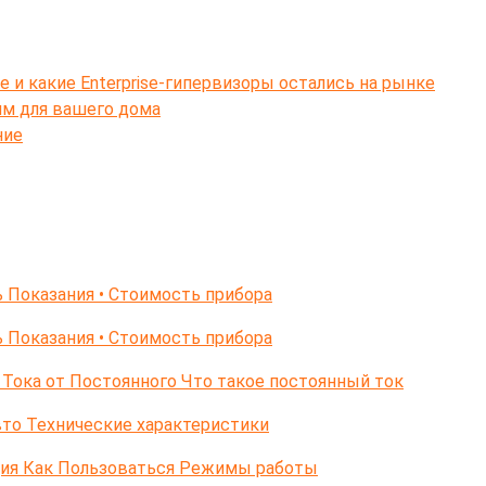
e и какие Enterprise-гипервизоры остались на рынке
ям для вашего дома
ние
 Показания • Стоимость прибора
 Показания • Стоимость прибора
Тока от Постоянного Что такое постоянный ток
то Технические характеристики
ция Как Пользоваться Режимы работы