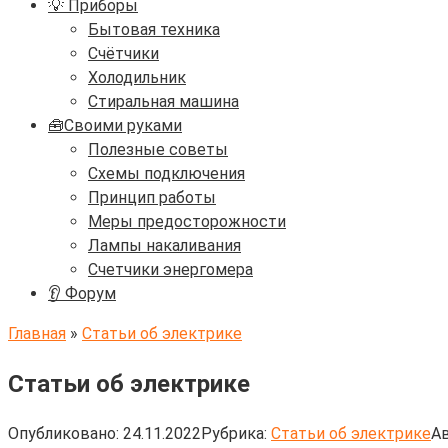
💡 Приборы
Бытовая техника
Счётчики
Холодильник
Стиральная машина
🧰Своими руками
Полезные советы
Схемы подключения
Принцип работы
Меры предосторожности
Лампы накаливания
Счетчики энергомера
👂 Форум
Главная
»
Статьи об электрике
Статьи об электрике
Опубликовано:
24.11.2022
Рубрика:
Статьи об электрике
Ав