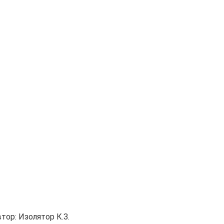
тор:
Изолятор К.З.