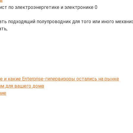
2в
ист по электроэнергетике и электронике
0
рать подходящий полупроводник для того или иного механ
ать,
e и какие Enterprise-гипервизоры остались на рынке
ям для вашего дома
ние