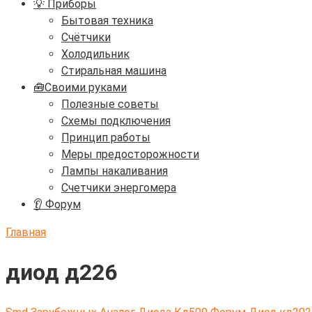
💡 Приборы
Бытовая техника
Счётчики
Холодильник
Стиральная машина
🧰Своими руками
Полезные советы
Схемы подключения
Принцип работы
Меры предосторожности
Лампы накаливания
Счетчики энергомера
👂 Форум
Главная
диод д226