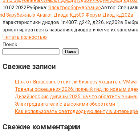
Smd Зарубежных Аналог Диода Кд509 Форум Диод кд20
10.02.2022
Рубрика:
Электрооборудование
Автор:
Cпециал
Характеристики диодов 1n4007, д242, д226, кд202в Выб
ориентироваться в названиях диодов и легче их запомин
Читать полностью
Поиск
Поиск
Свежие записи
Шок от Broadcom: стоит ли бизнесу уходить с VMwar
Тренды освещения 2026: полный гид по новым иде
Дизайнерские диваны 2025: на что обратить внима
Электродвигатели с высокими оборотами
Как использовать светодиодную ленту в интерьере
Свежие комментарии