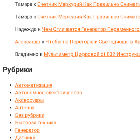
Тамара
к
Счетчик Меркурий Как Правильно Снимать
Тамара
к
Счетчик Меркурий Как Правильно Снимать
Надежда
к
Чем Отличается Генератор Переменного 
Александр
к
Чтобы не Перегорали Светодиоды в Ав
Владимир
к
Мультиметр Цифровой dt 832 Инструк
Рубрики
Автоматизация
Автономное электричество
Аксессуары
Антенна
Без рубрики
Бытовая техника
Генератор
Датчики