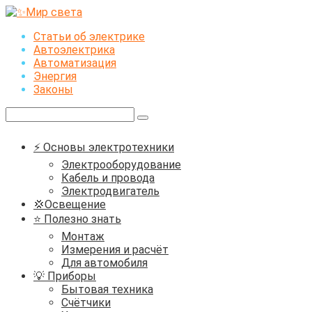
Перейти
к
Статьи об электрике
контенту
Автоэлектрика
Автоматизация
Энергия
Законы
Поиск:
⚡ Основы электротехники
Электрооборудование
Кабель и провода
Электродвигатель
💢Освещение
⭐ Полезно знать
Монтаж
Измерения и расчёт
Для автомобиля
💡 Приборы
Бытовая техника
Счётчики