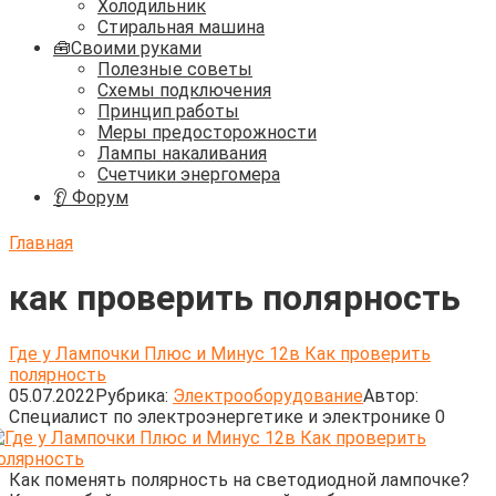
Холодильник
Стиральная машина
🧰Своими руками
Полезные советы
Схемы подключения
Принцип работы
Меры предосторожности
Лампы накаливания
Счетчики энергомера
👂 Форум
Главная
как проверить полярность
Где у Лампочки Плюс и Минус 12в Как проверить
полярность
05.07.2022
Рубрика:
Электрооборудование
Автор:
Cпециалист по электроэнергетике и электронике
0
Как поменять полярность на светодиодной лампочке?