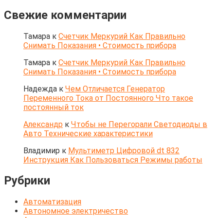
Свежие комментарии
Тамара
к
Счетчик Меркурий Как Правильно
Снимать Показания • Стоимость прибора
Тамара
к
Счетчик Меркурий Как Правильно
Снимать Показания • Стоимость прибора
Надежда
к
Чем Отличается Генератор
Переменного Тока от Постоянного Что такое
постоянный ток
Александр
к
Чтобы не Перегорали Светодиоды в
Авто Технические характеристики
Владимир
к
Мультиметр Цифровой dt 832
Инструкция Как Пользоваться Режимы работы
Рубрики
Автоматизация
Автономное электричество