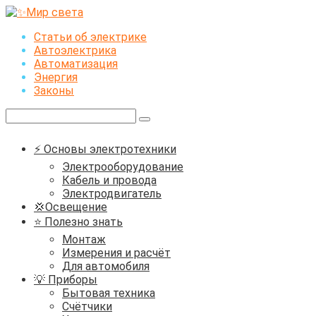
Перейти
к
Статьи об электрике
контенту
Автоэлектрика
Автоматизация
Энергия
Законы
Поиск:
⚡ Основы электротехники
Электрооборудование
Кабель и провода
Электродвигатель
💢Освещение
⭐ Полезно знать
Монтаж
Измерения и расчёт
Для автомобиля
💡 Приборы
Бытовая техника
Счётчики