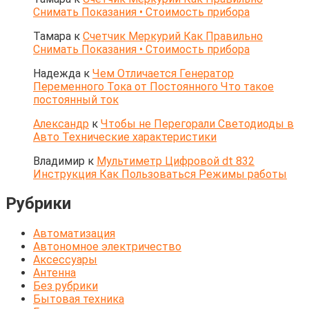
Снимать Показания • Стоимость прибора
Тамара
к
Счетчик Меркурий Как Правильно
Снимать Показания • Стоимость прибора
Надежда
к
Чем Отличается Генератор
Переменного Тока от Постоянного Что такое
постоянный ток
Александр
к
Чтобы не Перегорали Светодиоды в
Авто Технические характеристики
Владимир
к
Мультиметр Цифровой dt 832
Инструкция Как Пользоваться Режимы работы
Рубрики
Автоматизация
Автономное электричество
Аксессуары
Антенна
Без рубрики
Бытовая техника