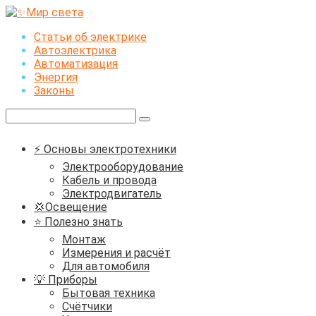
Перейти
к
Статьи об электрике
контенту
Автоэлектрика
Автоматизация
Энергия
Законы
Поиск:
⚡ Основы электротехники
Электрооборудование
Кабель и провода
Электродвигатель
💢Освещение
⭐ Полезно знать
Монтаж
Измерения и расчёт
Для автомобиля
💡 Приборы
Бытовая техника
Счётчики