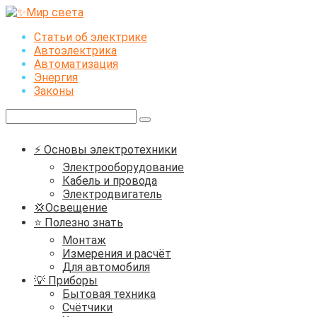
Перейти
к
Статьи об электрике
контенту
Автоэлектрика
Автоматизация
Энергия
Законы
Поиск:
⚡ Основы электротехники
Электрооборудование
Кабель и провода
Электродвигатель
💢Освещение
⭐ Полезно знать
Монтаж
Измерения и расчёт
Для автомобиля
💡 Приборы
Бытовая техника
Счётчики