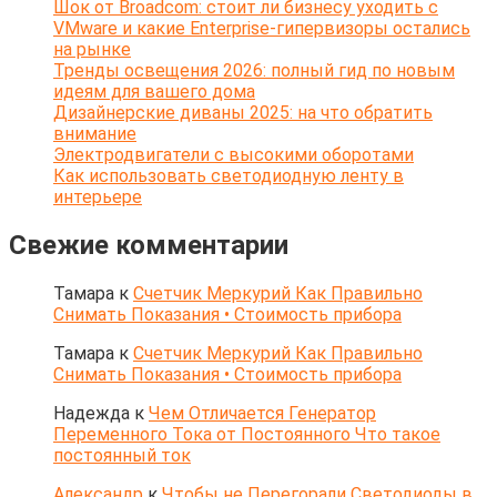
Шок от Broadcom: стоит ли бизнесу уходить с
VMware и какие Enterprise-гипервизоры остались
на рынке
Тренды освещения 2026: полный гид по новым
идеям для вашего дома
Дизайнерские диваны 2025: на что обратить
внимание
Электродвигатели с высокими оборотами
Как использовать светодиодную ленту в
интерьере
Свежие комментарии
Тамара
к
Счетчик Меркурий Как Правильно
Снимать Показания • Стоимость прибора
Тамара
к
Счетчик Меркурий Как Правильно
Снимать Показания • Стоимость прибора
Надежда
к
Чем Отличается Генератор
Переменного Тока от Постоянного Что такое
постоянный ток
Александр
к
Чтобы не Перегорали Светодиоды в