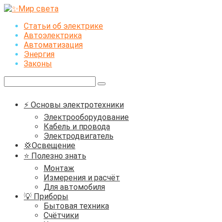
Перейти
к
Статьи об электрике
контенту
Автоэлектрика
Автоматизация
Энергия
Законы
Поиск:
⚡ Основы электротехники
Электрооборудование
Кабель и провода
Электродвигатель
💢Освещение
⭐ Полезно знать
Монтаж
Измерения и расчёт
Для автомобиля
💡 Приборы
Бытовая техника
Счётчики