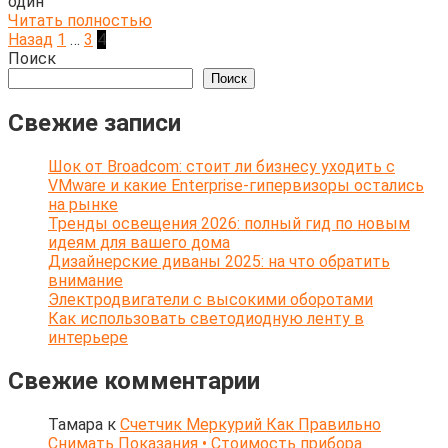
один
Читать полностью
Пагинация
Назад
1
…
3
4
записей
Поиск
Поиск
Свежие записи
Шок от Broadcom: стоит ли бизнесу уходить с
VMware и какие Enterprise-гипервизоры остались
на рынке
Тренды освещения 2026: полный гид по новым
идеям для вашего дома
Дизайнерские диваны 2025: на что обратить
внимание
Электродвигатели с высокими оборотами
Как использовать светодиодную ленту в
интерьере
Свежие комментарии
Тамара
к
Счетчик Меркурий Как Правильно
Снимать Показания • Стоимость прибора