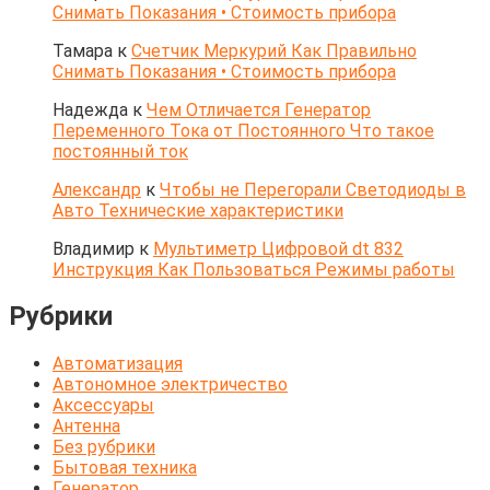
Снимать Показания • Стоимость прибора
Тамара
к
Счетчик Меркурий Как Правильно
Снимать Показания • Стоимость прибора
Надежда
к
Чем Отличается Генератор
Переменного Тока от Постоянного Что такое
постоянный ток
Александр
к
Чтобы не Перегорали Светодиоды в
Авто Технические характеристики
Владимир
к
Мультиметр Цифровой dt 832
Инструкция Как Пользоваться Режимы работы
Рубрики
Автоматизация
Автономное электричество
Аксессуары
Антенна
Без рубрики
Бытовая техника
Генератор