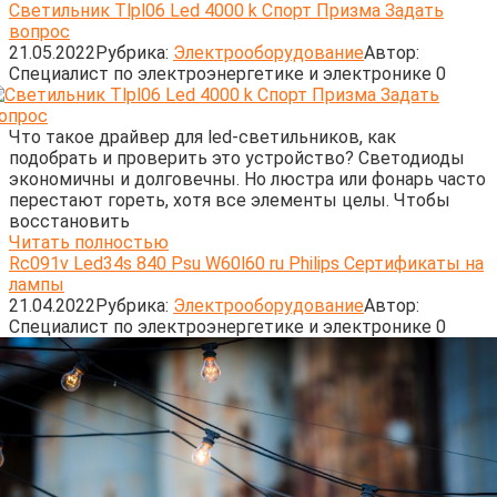
Светильник Tlpl06 Led 4000 k Спорт Призма Задать
вопрос
21.05.2022
Рубрика:
Электрооборудование
Автор:
Cпециалист по электроэнергетике и электронике
0
Что такое драйвер для led-светильников, как
подобрать и проверить это устройство? Светодиоды
экономичны и долговечны. Но люстра или фонарь часто
перестают гореть, хотя все элементы целы. Чтобы
восстановить
Читать полностью
Rc091v Led34s 840 Psu W60l60 ru Philips Сертификаты на
лампы
21.04.2022
Рубрика:
Электрооборудование
Автор:
Cпециалист по электроэнергетике и электронике
0