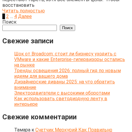
восстановить
Читать полностью
Пагинация
1
2
…
4
Далее
записей
Поиск
Поиск
Свежие записи
Шок от Broadcom: стоит ли бизнесу уходить с
VMware и какие Enterprise-гипервизоры остались
на рынке
Тренды освещения 2026: полный гид по новым
идеям для вашего дома
Дизайнерские диваны 2025: на что обратить
внимание
Электродвигатели с высокими оборотами
Как использовать светодиодную ленту в
интерьере
Свежие комментарии
Тамара
к
Счетчик Меркурий Как Правильно