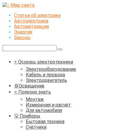
Перейти
к
Статьи об электрике
контенту
Автоэлектрика
Автоматизация
Энергия
Законы
Поиск:
⚡ Основы электротехники
Электрооборудование
Кабель и провода
Электродвигатель
💢Освещение
⭐ Полезно знать
Монтаж
Измерения и расчёт
Для автомобиля
💡 Приборы
Бытовая техника
Счётчики