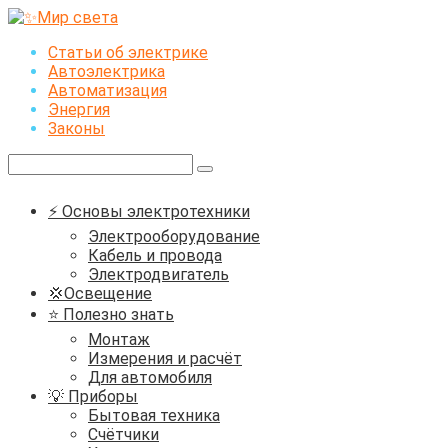
Перейти
к
Статьи об электрике
контенту
Автоэлектрика
Автоматизация
Энергия
Законы
Поиск:
⚡ Основы электротехники
Электрооборудование
Кабель и провода
Электродвигатель
💢Освещение
⭐ Полезно знать
Монтаж
Измерения и расчёт
Для автомобиля
💡 Приборы
Бытовая техника
Счётчики