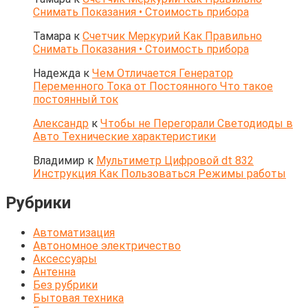
Снимать Показания • Стоимость прибора
Тамара
к
Счетчик Меркурий Как Правильно
Снимать Показания • Стоимость прибора
Надежда
к
Чем Отличается Генератор
Переменного Тока от Постоянного Что такое
постоянный ток
Александр
к
Чтобы не Перегорали Светодиоды в
Авто Технические характеристики
Владимир
к
Мультиметр Цифровой dt 832
Инструкция Как Пользоваться Режимы работы
Рубрики
Автоматизация
Автономное электричество
Аксессуары
Антенна
Без рубрики
Бытовая техника