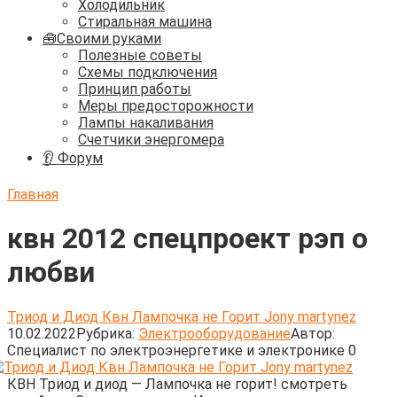
Холодильник
Стиральная машина
🧰Своими руками
Полезные советы
Схемы подключения
Принцип работы
Меры предосторожности
Лампы накаливания
Счетчики энергомера
👂 Форум
Главная
квн 2012 спецпроект рэп о
любви
Триод и Диод Квн Лампочка не Горит Jony martynez
10.02.2022
Рубрика:
Электрооборудование
Автор:
Cпециалист по электроэнергетике и электронике
0
КВН Триод и диод — Лампочка не горит! смотреть