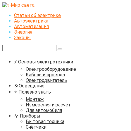
Перейти
к
Статьи об электрике
контенту
Автоэлектрика
Автоматизация
Энергия
Законы
Поиск:
⚡ Основы электротехники
Электрооборудование
Кабель и провода
Электродвигатель
💢Освещение
⭐ Полезно знать
Монтаж
Измерения и расчёт
Для автомобиля
💡 Приборы
Бытовая техника
Счётчики