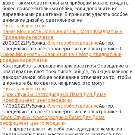
даже таким осветительным приборам можно придать
более привлекательный облик, если дополнить их
деревянными решетками. В принципе уделять особое
внимание дизайну светильника не
Читать полностью
Какая Мощность Освещения на 1 Метр Квадратный
Проведение расчетов
20.05.2022
Рубрика:
Электрооборудование
Автор:
Cпециалист по электроэнергетике и электронике
0
Как подобрать освещение для квартиры Освещение в
квартирах бывает трех типов: общее, функциональное и
декоративное: общее освещение отвечает за то, чтобы
в комнате было светло, например, это могут
Читать полностью
Срок Службы Светодиодных Ламп Для Дома
Коэффициент цветопередачи
17.05.2022
Рубрика:
Электрооборудование
Автор:
Cпециалист по электроэнергетике и электронике
0
Что представляют из себя светодиодные лампы из
Китая Неопытному мастеру может показаться, что