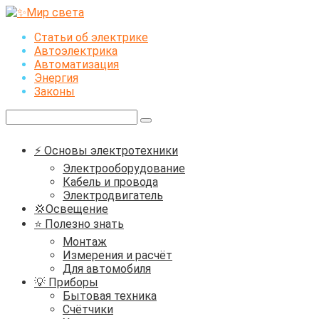
Перейти
к
Статьи об электрике
контенту
Автоэлектрика
Автоматизация
Энергия
Законы
Поиск:
⚡ Основы электротехники
Электрооборудование
Кабель и провода
Электродвигатель
💢Освещение
⭐ Полезно знать
Монтаж
Измерения и расчёт
Для автомобиля
💡 Приборы
Бытовая техника
Счётчики