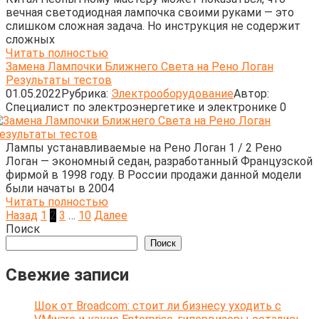
вечная светодиодная лампочка своими руками — это
слишком сложная задача. Но инструкция не содержит
сложных
Читать полностью
Замена Лампочки Ближнего Света на Рено Логан
Результаты тестов
01.05.2022
Рубрика:
Электрооборудование
Автор:
Cпециалист по электроэнергетике и электронике
0
Лампы устанавливаемые на Рено Логан 1 / 2 Рено
Логан — экономный седан, разработанный Французской
фирмой в 1998 году. В России продажи данной модели
были начаты в 2004
Читать полностью
Пагинация
Назад
1
2
3
…
10
Далее
записей
Поиск
Поиск
Свежие записи
Шок от Broadcom: стоит ли бизнесу уходить с