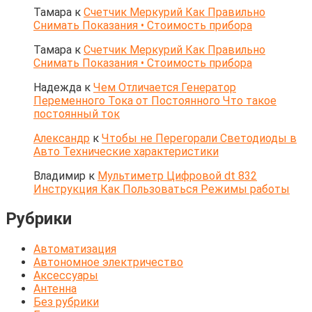
Тамара
к
Счетчик Меркурий Как Правильно
Снимать Показания • Стоимость прибора
Тамара
к
Счетчик Меркурий Как Правильно
Снимать Показания • Стоимость прибора
Надежда
к
Чем Отличается Генератор
Переменного Тока от Постоянного Что такое
постоянный ток
Александр
к
Чтобы не Перегорали Светодиоды в
Авто Технические характеристики
Владимир
к
Мультиметр Цифровой dt 832
Инструкция Как Пользоваться Режимы работы
Рубрики
Автоматизация
Автономное электричество
Аксессуары
Антенна
Без рубрики