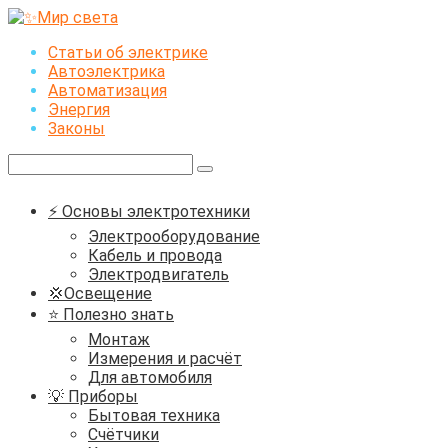
Перейти
к
Статьи об электрике
контенту
Автоэлектрика
Автоматизация
Энергия
Законы
Поиск:
⚡ Основы электротехники
Электрооборудование
Кабель и провода
Электродвигатель
💢Освещение
⭐ Полезно знать
Монтаж
Измерения и расчёт
Для автомобиля
💡 Приборы
Бытовая техника
Счётчики