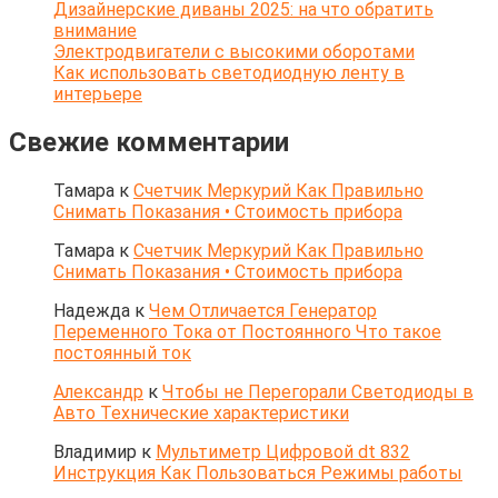
Дизайнерские диваны 2025: на что обратить
внимание
Электродвигатели с высокими оборотами
Как использовать светодиодную ленту в
интерьере
Свежие комментарии
Тамара
к
Счетчик Меркурий Как Правильно
Снимать Показания • Стоимость прибора
Тамара
к
Счетчик Меркурий Как Правильно
Снимать Показания • Стоимость прибора
Надежда
к
Чем Отличается Генератор
Переменного Тока от Постоянного Что такое
постоянный ток
Александр
к
Чтобы не Перегорали Светодиоды в
Авто Технические характеристики
Владимир
к
Мультиметр Цифровой dt 832
Инструкция Как Пользоваться Режимы работы