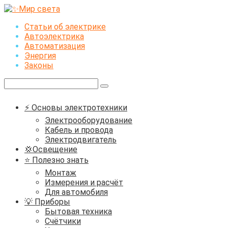
Перейти
к
Статьи об электрике
контенту
Автоэлектрика
Автоматизация
Энергия
Законы
Поиск:
⚡ Основы электротехники
Электрооборудование
Кабель и провода
Электродвигатель
💢Освещение
⭐ Полезно знать
Монтаж
Измерения и расчёт
Для автомобиля
💡 Приборы
Бытовая техника
Счётчики