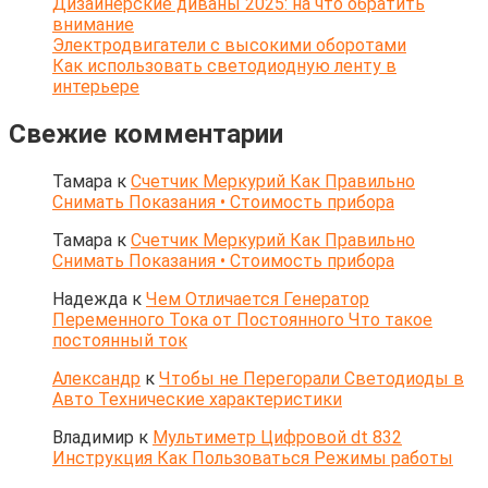
Дизайнерские диваны 2025: на что обратить
внимание
Электродвигатели с высокими оборотами
Как использовать светодиодную ленту в
интерьере
Свежие комментарии
Тамара
к
Счетчик Меркурий Как Правильно
Снимать Показания • Стоимость прибора
Тамара
к
Счетчик Меркурий Как Правильно
Снимать Показания • Стоимость прибора
Надежда
к
Чем Отличается Генератор
Переменного Тока от Постоянного Что такое
постоянный ток
Александр
к
Чтобы не Перегорали Светодиоды в
Авто Технические характеристики
Владимир
к
Мультиметр Цифровой dt 832
Инструкция Как Пользоваться Режимы работы