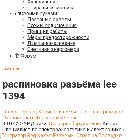
Холодильник
Стиральная машина
🧰Своими руками
Полезные советы
Схемы подключения
Принцип работы
Меры предосторожности
Лампы накаливания
Счетчики энергомера
👂 Форум
Главная
распиновка разьёма iee
1394
Генератор Reg Какие Разъемы Стоят на Проводке
Распиновка usb-разъемов в пк
30.07.2022
Рубрика:
Электрооборудование
Автор:
Cпециалист по электроэнергетике и электронике
0