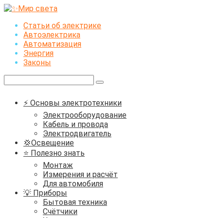
Перейти
к
Статьи об электрике
контенту
Автоэлектрика
Автоматизация
Энергия
Законы
Поиск:
⚡ Основы электротехники
Электрооборудование
Кабель и провода
Электродвигатель
💢Освещение
⭐ Полезно знать
Монтаж
Измерения и расчёт
Для автомобиля
💡 Приборы
Бытовая техника
Счётчики