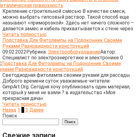
Крепление строительной смесью В качестве смеси,
можно выбрать гипсовый раствор. Такой способ еще
называют «приморозкой». Здесь нет ничего сложного –
делается замес и кабель прихватывается к стене через
Читать полностью
Подставка Для Фитолампы на Подоконник Своими
Руками Разновидности конструкций
09.02.2022
Рубрика:
Электрооборудование
Автор:
Cпециалист по электроэнергетике и электронике
0
Светодиодная фитолампа своими руками для рассады
Доброго времени суток уважаемые читатели
GimpArt.Org. Сегодня хочу опубликовать один материал,
который у меня не взяли ? в издательство «Моя
прекрасная дача».
Читать полностью
Пагинация
Назад
1
2
3
Далее
записей
Поиск
Поиск
Свежие записи