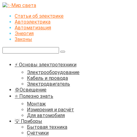
Перейти
к
Статьи об электрике
контенту
Автоэлектрика
Автоматизация
Энергия
Законы
Поиск:
⚡ Основы электротехники
Электрооборудование
Кабель и провода
Электродвигатель
💢Освещение
⭐ Полезно знать
Монтаж
Измерения и расчёт
Для автомобиля
💡 Приборы
Бытовая техника
Счётчики