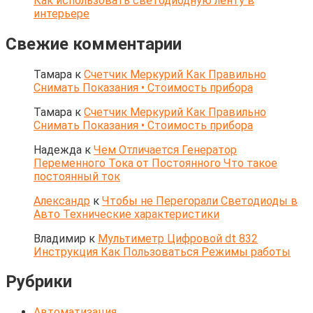
Как использовать светодиодную ленту в
интерьере
Свежие комментарии
Тамара
к
Счетчик Меркурий Как Правильно
Снимать Показания • Стоимость прибора
Тамара
к
Счетчик Меркурий Как Правильно
Снимать Показания • Стоимость прибора
Надежда
к
Чем Отличается Генератор
Переменного Тока от Постоянного Что такое
постоянный ток
Александр
к
Чтобы не Перегорали Светодиоды в
Авто Технические характеристики
Владимир
к
Мультиметр Цифровой dt 832
Инструкция Как Пользоваться Режимы работы
Рубрики
Автоматизация