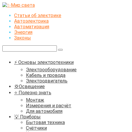
Перейти
к
Статьи об электрике
контенту
Автоэлектрика
Автоматизация
Энергия
Законы
Поиск:
⚡ Основы электротехники
Электрооборудование
Кабель и провода
Электродвигатель
💢Освещение
⭐ Полезно знать
Монтаж
Измерения и расчёт
Для автомобиля
💡 Приборы
Бытовая техника
Счётчики