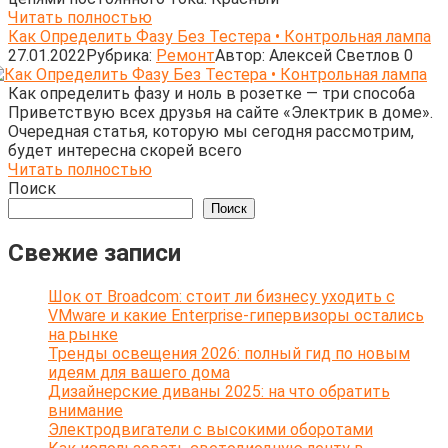
Читать полностью
Как Определить Фазу Без Тестера • Контрольная лампа
27.01.2022
Рубрика:
Ремонт
Автор:
Алексей Светлов
0
Как определить фазу и ноль в розетке — три способа
Приветствую всех друзья на сайте «Электрик в доме».
Очередная статья, которую мы сегодня рассмотрим,
будет интересна скорей всего
Читать полностью
Поиск
Поиск
Свежие записи
Шок от Broadcom: стоит ли бизнесу уходить с
VMware и какие Enterprise-гипервизоры остались
на рынке
Тренды освещения 2026: полный гид по новым
идеям для вашего дома
Дизайнерские диваны 2025: на что обратить
внимание
Электродвигатели с высокими оборотами