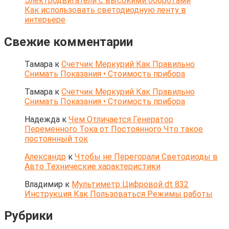
Электродвигатели с высокими оборотами
Как использовать светодиодную ленту в
интерьере
Свежие комментарии
Тамара
к
Счетчик Меркурий Как Правильно
Снимать Показания • Стоимость прибора
Тамара
к
Счетчик Меркурий Как Правильно
Снимать Показания • Стоимость прибора
Надежда
к
Чем Отличается Генератор
Переменного Тока от Постоянного Что такое
постоянный ток
Александр
к
Чтобы не Перегорали Светодиоды в
Авто Технические характеристики
Владимир
к
Мультиметр Цифровой dt 832
Инструкция Как Пользоваться Режимы работы
Рубрики