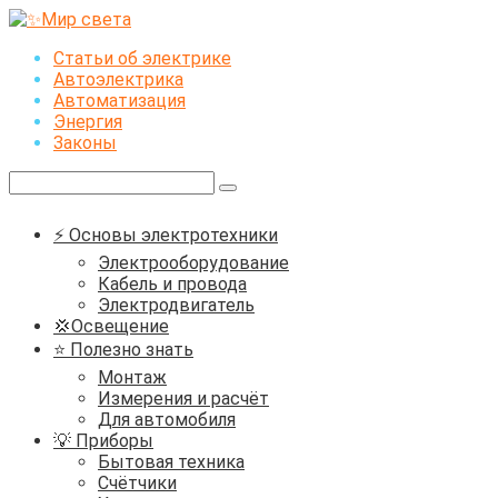
Перейти
к
Статьи об электрике
контенту
Автоэлектрика
Автоматизация
Энергия
Законы
Поиск:
⚡ Основы электротехники
Электрооборудование
Кабель и провода
Электродвигатель
💢Освещение
⭐ Полезно знать
Монтаж
Измерения и расчёт
Для автомобиля
💡 Приборы
Бытовая техника
Счётчики