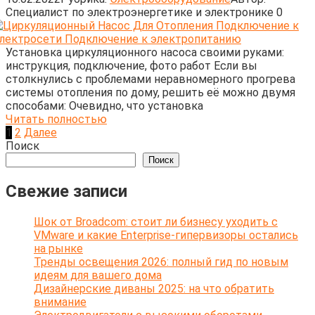
Cпециалист по электроэнергетике и электронике
0
Установка циркуляционного насоса своими руками:
инструкция, подключение, фото работ Если вы
столкнулись с проблемами неравномерного прогрева
системы отопления по дому, решить её можно двумя
способами: Очевидно, что установка
Читать полностью
Пагинация
1
2
Далее
записей
Поиск
Поиск
Свежие записи
Шок от Broadcom: стоит ли бизнесу уходить с
VMware и какие Enterprise-гипервизоры остались
на рынке
Тренды освещения 2026: полный гид по новым
идеям для вашего дома
Дизайнерские диваны 2025: на что обратить
внимание