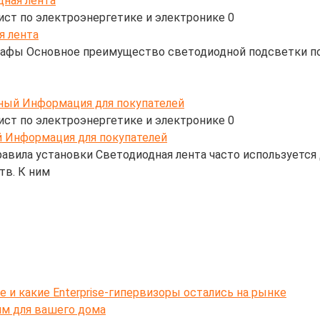
дная лента
ист по электроэнергетике и электронике
0
кафы Основное преимущество светодиодной подсветки по
ный Информация для покупателей
ист по электроэнергетике и электронике
0
авила установки Светодиодная лента часто используется
тв. К ним
e и какие Enterprise-гипервизоры остались на рынке
ям для вашего дома