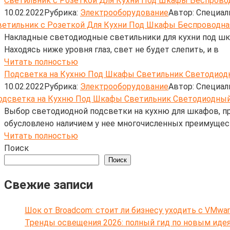
Светильник с Розеткой Для Кухни Под Шкафы Беспрово
10.02.2022
Рубрика:
Электрооборудование
Автор:
Cпециал
Накладные светодиодные светильники для кухни под ш
Находясь ниже уровня глаз, свет не будет слепить, и в
Читать полностью
Подсветка на Кухню Под Шкафы Светильник Светодиод
10.02.2022
Рубрика:
Электрооборудование
Автор:
Cпециал
Выбор светодиодной подсветки на кухню для шкафов, пр
обусловлено наличием у нее многочисленных преимущес
Читать полностью
Поиск
Поиск
Свежие записи
Шок от Broadcom: стоит ли бизнесу уходить с VMwar
Тренды освещения 2026: полный гид по новым иде