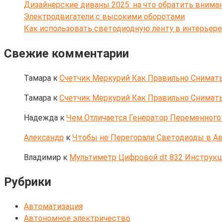
Дизайнерские диваны 2025: на что обратить внима
Электродвигатели с высокими оборотами
Как использовать светодиодную ленту в интерьере
Свежие комментарии
Тамара
к
Счетчик Меркурий Как Правильно Снимать
Тамара
к
Счетчик Меркурий Как Правильно Снимать
Надежда
к
Чем Отличается Генератор Переменного 
Александр
к
Чтобы не Перегорали Светодиоды в Ав
Владимир
к
Мультиметр Цифровой dt 832 Инструк
Рубрики
Автоматизация
Автономное электричество