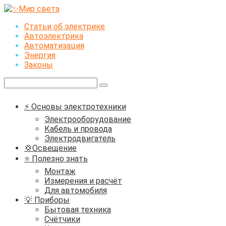
Перейти
к
Статьи об электрике
контенту
Автоэлектрика
Автоматизация
Энергия
Законы
Поиск:
⚡ Основы электротехники
Электрооборудование
Кабель и провода
Электродвигатель
💢Освещение
⭐ Полезно знать
Монтаж
Измерения и расчёт
Для автомобиля
💡 Приборы
Бытовая техника
Счётчики