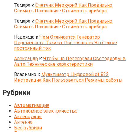
Тамара
к
Счетчик Меркурий Как Правильно
Снимать Показания • Стоимость прибора
Тамара
к
Счетчик Меркурий Как Правильно
Снимать Показания • Стоимость прибора
Надежда
к
Чем Отличается Генератор
Переменного Тока от Постоянного Что такое
постоянный ток
Александр
к
Чтобы не Перегорали Светодиоды в
Авто Технические характеристики
Владимир
к
Мультиметр Цифровой dt 832
Инструкция Как Пользоваться Режимы работы
Рубрики
Автоматизация
Автономное электричество
Аксессуары
Антенна
Без рубрики