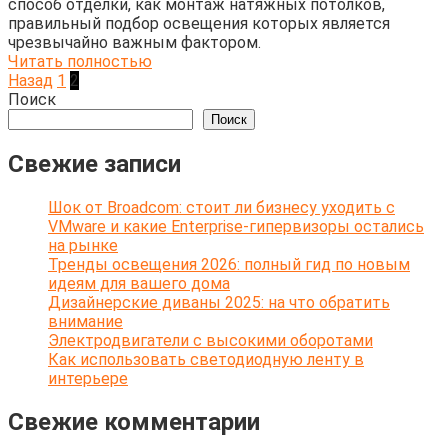
способ отделки, как монтаж натяжных потолков,
правильный подбор освещения которых является
чрезвычайно важным фактором.
Читать полностью
Пагинация
Назад
1
2
записей
Поиск
Поиск
Свежие записи
Шок от Broadcom: стоит ли бизнесу уходить с
VMware и какие Enterprise-гипервизоры остались
на рынке
Тренды освещения 2026: полный гид по новым
идеям для вашего дома
Дизайнерские диваны 2025: на что обратить
внимание
Электродвигатели с высокими оборотами
Как использовать светодиодную ленту в
интерьере
Свежие комментарии