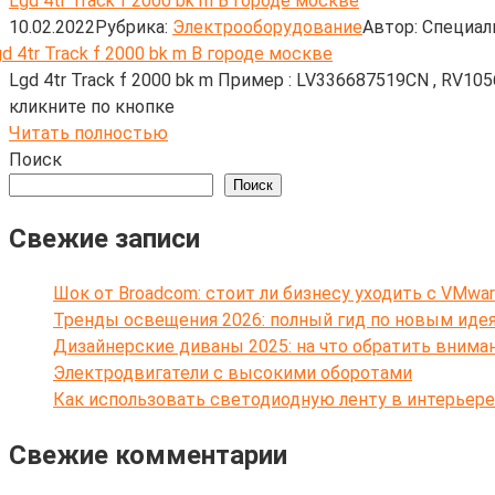
Lgd 4tr Track f 2000 bk m В городе москве
10.02.2022
Рубрика:
Электрооборудование
Автор:
Cпециал
Lgd 4tr Track f 2000 bk m Пример : LV336687519CN , RV1
кликните по кнопке
Читать полностью
Поиск
Поиск
Свежие записи
Шок от Broadcom: стоит ли бизнесу уходить с VMwar
Тренды освещения 2026: полный гид по новым иде
Дизайнерские диваны 2025: на что обратить внима
Электродвигатели с высокими оборотами
Как использовать светодиодную ленту в интерьере
Свежие комментарии