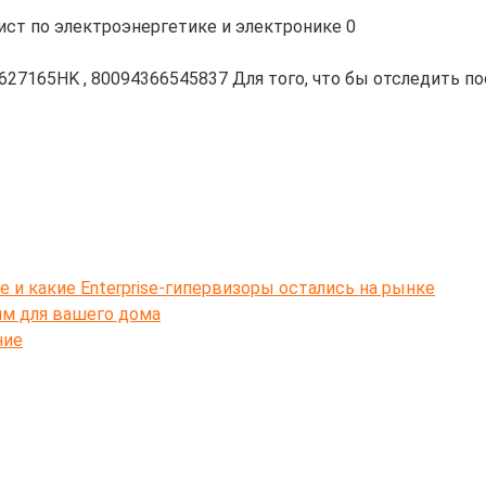
ист по электроэнергетике и электронике
0
05627165HK , 80094366545837 Для того, что бы отследить п
e и какие Enterprise-гипервизоры остались на рынке
ям для вашего дома
ние