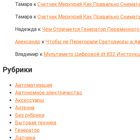
Тамара
к
Счетчик Меркурий Как Правильно Снимать
Тамара
к
Счетчик Меркурий Как Правильно Снимать
Надежда
к
Чем Отличается Генератор Переменного 
Александр
к
Чтобы не Перегорали Светодиоды в Ав
Владимир
к
Мультиметр Цифровой dt 832 Инструк
Рубрики
Автоматизация
Автономное электричество
Аксессуары
Антенна
Без рубрики
Бытовая техника
Генератор
Датчики