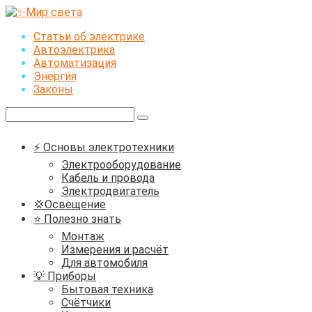
Перейти
к
Статьи об электрике
контенту
Автоэлектрика
Автоматизация
Энергия
Законы
Поиск:
⚡ Основы электротехники
Электрооборудование
Кабель и провода
Электродвигатель
💢Освещение
⭐ Полезно знать
Монтаж
Измерения и расчёт
Для автомобиля
💡 Приборы
Бытовая техника
Счётчики