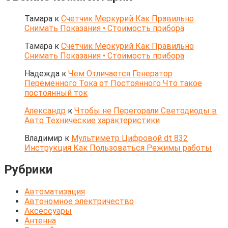
Тамара
к
Счетчик Меркурий Как Правильно
Снимать Показания • Стоимость прибора
Тамара
к
Счетчик Меркурий Как Правильно
Снимать Показания • Стоимость прибора
Надежда
к
Чем Отличается Генератор
Переменного Тока от Постоянного Что такое
постоянный ток
Александр
к
Чтобы не Перегорали Светодиоды в
Авто Технические характеристики
Владимир
к
Мультиметр Цифровой dt 832
Инструкция Как Пользоваться Режимы работы
Рубрики
Автоматизация
Автономное электричество
Аксессуары
Антенна