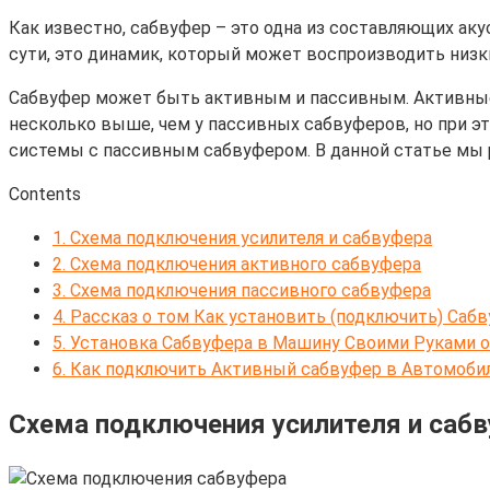
Как известно, сабвуфер – это одна из составляющих ак
сути, это динамик, который может воспроизводить низк
Сабвуфер может быть активным и пассивным. Активные 
несколько выше, чем у пассивных сабвуферов, но при э
системы с пассивным сабвуфером. В данной статье мы 
Contents
1.
Схема подключения усилителя и сабвуфера
2.
Схема подключения активного сабвуфера
3.
Схема подключения пассивного сабвуфера
4.
Рассказ о том Как установить (подключить) Саб
5.
Установка Сабвуфера в Машину Своими Руками о
6.
Как подключить Активный сабвуфер в Автомобиле
Схема подключения усилителя и саб