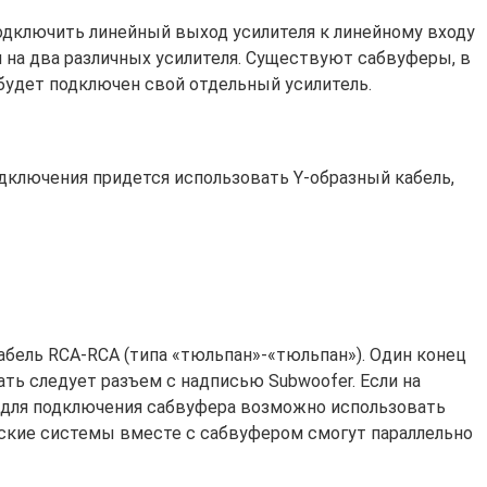
одключить линейный выход усилителя к линейному входу
 на два различных усилителя. Существуют сабвуферы, в
будет подключен свой отдельный усилитель.
одключения придется использовать Y-образный кабель,
бель RCA-RCA (типа «тюльпан»-«тюльпан»). Один конец
ать следует разъем с надписью Subwoofer. Если на
е для подключения сабвуфера возможно использовать
еские системы вместе с сабвуфером смогут параллельно