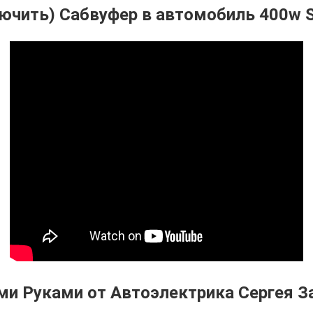
лючить) Сабвуфер в автомобиль 400w 
ми Руками от Автоэлектрика Сергея З