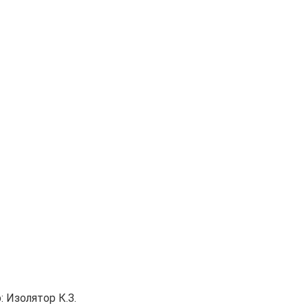
:
Изолятор К.З.