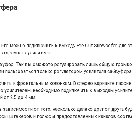
уфера
Его можно подключить к выходу Pre Out Subwoofer, для э
тдельного усилителя.
бвуфер. Так вы сможете регулировать лишь общую громк
ли пользоваться только регулятором усилителя сабвуфера
чить к фронтальным колонкам. В стерео варианте пасси
ео усилителем, необходимо подключить к выходам усили
 от 2.5 до 4 мм.
 зависимости от того, насколько далеко друг от друга б
люсы штекеров и полюсы предоставленных каналов соотв