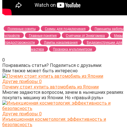
Полезные советы
Схемы для подключения
Принципы работы
устройств
Главные понятия
Счетчики от Энергомера
Меры
предосторожности
Лампы накаливания
Видеоинструкции для
мастера
Проверка мультиметром
0
Понравилась статья? Поделиться с друзьями:
Вам также может быть интересно
Другие приборы
0
Почему стоит купить автомобиль из Японии
Многие задаются вопросом, зачем в нынешних реалиях
покупать машину из Японии. Но «правый руль»
Другие приборы
0
Инъекционная косметология: эффективность и
безопасность