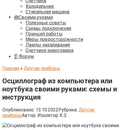
Счётчики
Холодильник
Стиральная машина
🧰Своими руками
Полезные советы
Схемы подключения
Принцип работы
Меры предосторожности
Лампы накаливания
Счетчики энергомера
👂 Форум
Главная
»
Другие приборы
Осциллограф из компьютера или
ноутбука своими руками: схемы и
инструкция
Опубликовано:
13.10.2022
Рубрика:
Другие
приборы
Автор:
Изолятор К.З.