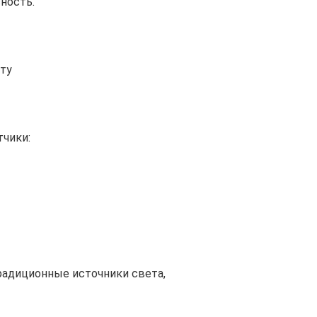
ность.
оту
тчики:
радиционные источники света,