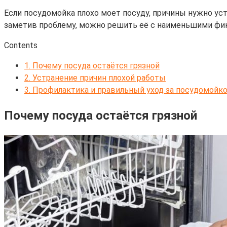
Если посудомойка плохо моет посуду, причины нужно ус
заметив проблему, можно решить её с наименьшими фи
Contents
1.
Почему посуда остаётся грязной
2.
Устранение причин плохой работы
3.
Профилактика и правильный уход за посудомойк
Почему посуда остаётся грязной