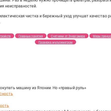
шины. Раз в неделю нужно прочищать фильтры, разбрызг
ия неисправностей.
актическая чистка и бережный уход улучшат качество ра
.
тройств
Главные понятия
Счетчики от Энергомера
Меры предо
Проверка мультиметром
окупать машину из Японии. Но «правый руль»
ность