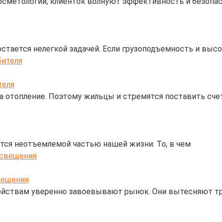
осметологии, клиенток волнуют эффективность и безопас
 остается нелегкой задачей. Если грузоподъемность и выс
теля
а отопление. Поэтому жильцы и стремятся поставить сче
ся неотъемлемой частью нашей жизни. То, в чем
вещения
войствам уверенно завоевывают рынок. Они вытесняют т