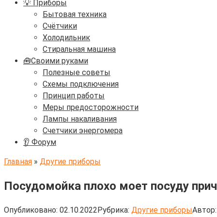
💡 Приборы
Бытовая техника
Счётчики
Холодильник
Стиральная машина
🧰Своими руками
Полезные советы
Схемы подключения
Принцип работы
Меры предосторожности
Лампы накаливания
Счетчики энергомера
👂 Форум
Главная
»
Другие приборы
Посудомойка плохо моет посуду прич
Опубликовано:
02.10.2022
Рубрика:
Другие приборы
Автор: