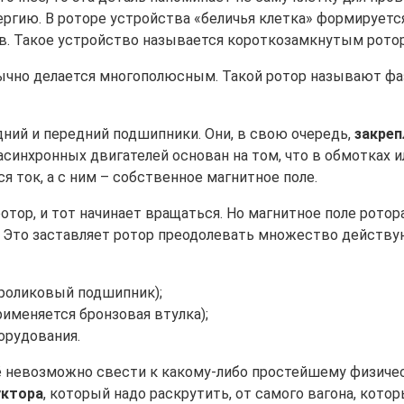
ргию. В роторе устройства «беличья клетка» формируетс
ов. Такое устройство называется короткозамкнутым рото
бычно делается многополюсным. Такой ротор называют фа
дний и передний подшипники. Они, в свою очередь,
закреп
синхронных двигателей основан на том, что в обмотках 
я ток, а с ним – собственное магнитное поле.
отор, и тот начинает вращаться. Но магнитное поле ротор
 Это заставляет ротор преодолевать множество действую
 роликовый подшипник);
именяется бронзовая втулка);
орудования.
ё невозможно свести к какому-либо простейшему физичес
уктора
, который надо раскрутить, от самого вагона, кото