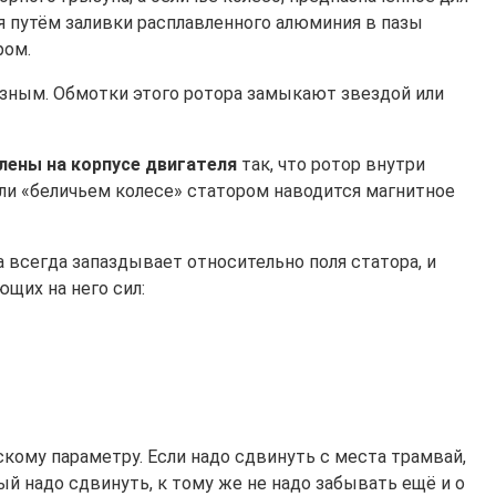
я путём заливки расплавленного алюминия в пазы
ром.
зным. Обмотки этого ротора замыкают звездой или
лены на корпусе двигателя
так, что ротор внутри
или «беличьем колесе» статором наводится магнитное
а всегда запаздывает относительно поля статора, и
щих на него сил:
кому параметру. Если надо сдвинуть с места трамвай,
рый надо сдвинуть, к тому же не надо забывать ещё и о