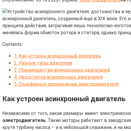
асинхронный двигатель, созданный ещё в XIX веке. Его 
принципа действия, затрагивая лишь технологию изготов
менялась форма обмоток ротора и статора, однако прин
Contents
1.
Как устроен асинхронный двигатель
2.
Разные типы двигателя
3.
Преимущества асинхронных двигателей
4.
Недостатки асинхронных двигателей
5.
Однофазное подключение электродвигателя
Как устроен асинхронный двигатель
Независимо от того, какие размеры имеет электрически
электродвигатель
. Такие моторы работают в заводских 
крутя турбину насоса – и в небольшой скважине, и на 