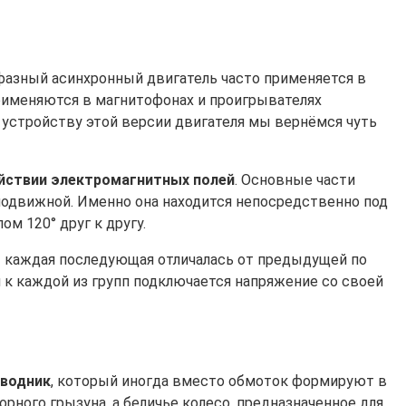
офазный асинхронный двигатель часто применяется в
применяются в магнитофонах и проигрывателях
 устройству этой версии двигателя мы вернёмся чуть
йствии электромагнитных полей
. Основные части
неподвижной. Именно она находится непосредственно под
м 120° друг к другу.
ы каждая последующая отличалась от предыдущей по
к каждой из групп подключается напряжение со своей
оводник
, который иногда вместо обмоток формируют в
орного грызуна, а беличье колесо, предназначенное для