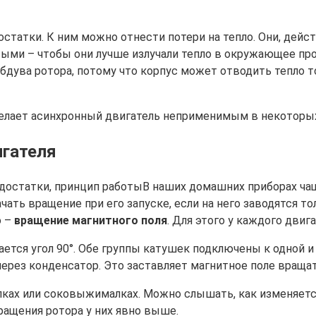
остатки. К ним можно отнести потери на тепло. Они, дейс
стыми – чтобы они лучше излучали тепло в окружающее пр
дува ротора, потому что корпус может отводить тепло то
елает асинхронный двигатель неприменимым в некоторых
гателя
В наших домашних приборах ча
ачать вращение при его запуске, если на него заводятся т
о –
вращение магнитного поля
. Для этого у каждого двиг
ся угол 90°. Обе группы катушек подключены к одной и т
ерез конденсатор. Это заставляет магнитное поле вращат
лках или соковыжималках. Можно слышать, как изменяет
вращения ротора у них явно выше.