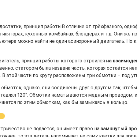
В отличие от трёхфазного, одн
иляторах, кухонных комбайнах, блендерах и т.д. Они же 
ютера можно найти не один асинхронный двигатель. Но к
игатель, принцип работы которого строился
на взаимоде
твенно, статором была названа часть, которая остаётся 
 этой части по кругу расположены три обмотки – под угло
бмоток, однако, они соединены друг с другом так, чтоб
тавлял 120°. Обмотки наматываются медным проводом, и 
вижется по этим обмоткам, как бы замыкаясь в кольцо.
ктричество не подаётся, он имеет право на
замкнутый пр
очнее, то эта деталь напоминает не саму клетку для пров