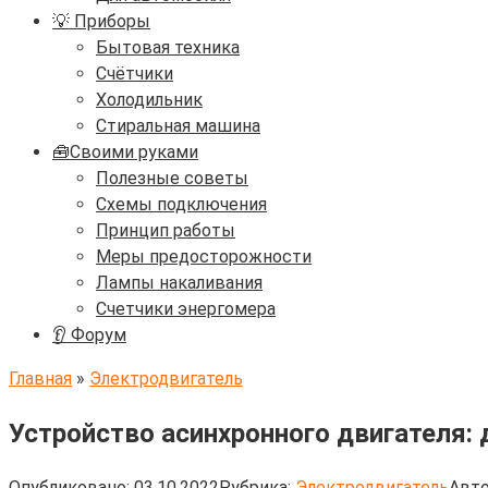
💡 Приборы
Бытовая техника
Счётчики
Холодильник
Стиральная машина
🧰Своими руками
Полезные советы
Схемы подключения
Принцип работы
Меры предосторожности
Лампы накаливания
Счетчики энергомера
👂 Форум
Главная
»
Электродвигатель
Устройство асинхронного двигателя: 
Опубликовано:
03.10.2022
Рубрика:
Электродвигатель
Авто