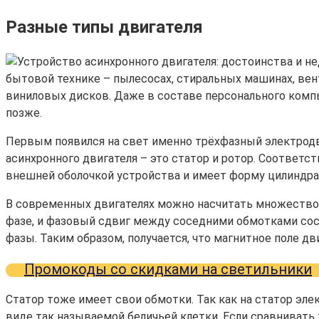
Разные типы двигателя
бытовой технике – пылесосах, стиральных машинах, вент
виниловых дисков. Даже в составе персонального компь
позже.
Первым появился на свет именно трёхфазный электродв
асинхронного двигателя – это статор и ротор. Соответс
внешней оболочкой устройства и имеет форму цилиндра. В
В современных двигателях можно насчитать множество о
фазе, и фазовый сдвиг между соседними обмотками сос
фазы. Таким образом, получается, что магнитное поле д
Промокоды со скидками на светильники
Статор тоже имеет свои обмотки. Так как на статор эле
виде так называемой беличьей клетки. Если сравнивать т