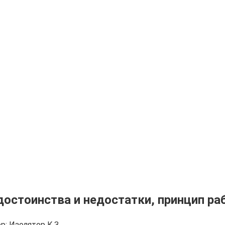
достоинства и недостатки, принцип р
р:
Изолятор К.З.