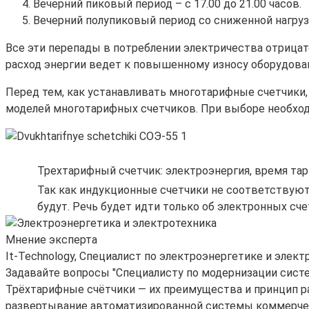
Вечерний пиковый период – с 17.00 до 21.00 часов.
Вечерний полупиковый период со сниженной нагрузко
Все эти перепады в потреблении электричества отрица
расход энергии ведет к повышенному износу оборудован
Перед тем, как устанавливать многотарифные счетчики,
моделей многотарифных счетчиков. При выборе необходи
Трехтарифный счетчик: электроэнергия, время тар
Так как индукционные счетчики не соответствуют
будут. Речь будет идти только об электронных сче
Мнение эксперта
It-Technology, Cпециалист по электроэнергетике и элект
Задавайте вопросы "Специалисту по модернизации сист
Трёхтарифные счётчики — их преимущества и принцип ра
развертывание автоматизированной системы коммерческ