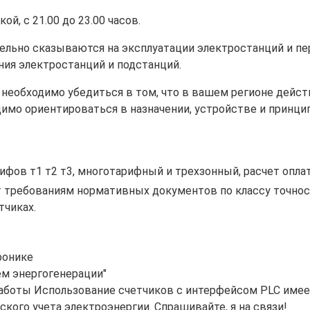
й, с 21.00 до 23.00 часов.
тельно сказываются на эксплуатации электростанций и 
ия электростанций и подстанций.
 необходимо убедиться в том, что в вашем регионе дейс
мо ориентироваться в назначении, устройстве и принцип
ифов т1 т2 т3, многотарифный и трехзонный, расчет опл
 требованиям нормативных документов по классу точност
тчиках.
ронике
ем энергогенерации"
боты Использование счетчиков с интерфейсом PLC имеет 
ого учета электроэнергии. Спрашивайте, я на связи!