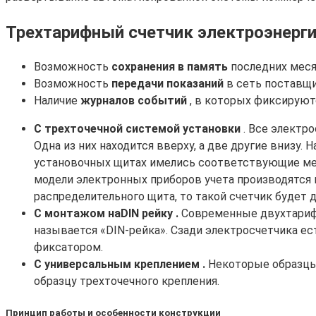
Трехтарифный счетчик электроэнерги
Возможность
сохранения в память
последних меся
Возможность
передачи показаний
в сеть поставщи
Наличие
журналов событий
, в которых фиксируют
С трехточечной системой установки
. Все электр
Одна из них находится вверху, а две другие внизу
установочных щитах имелись соответствующие мест
модели электронных приборов учета производятся 
распределительного щита, то такой счетчик будет 
С монтажом на
DIN рейку .
Современные двухтарифн
называется «DIN-рейка». Сзади электросчетчика ес
фиксатором.
С универсальным креплением .
Некоторые образцы 
образцу трехточечного крепления.
Принцип работы и особенности конструкции