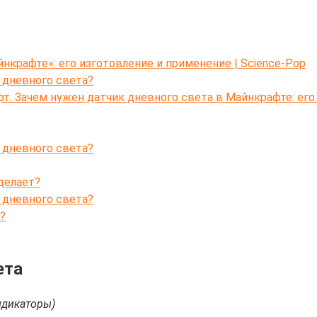
нкрафте»: его изготовление и применение | Science-Pop
 дневного света?
т. Зачем нужен датчик дневного света в Майнкрафте: его
 днeвного свeта?
делает?
 дневного света?
?
ета
ндикаторы)