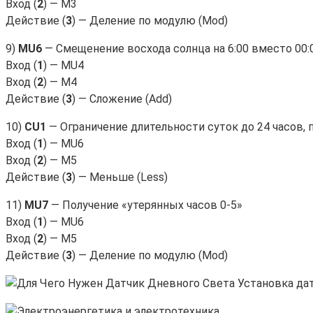
Вход (
2
) — M3
Действие (
3
) — Деление по модулю (Mod)
9)
MU6
— Смещенение восхода солнца на 6:00 вместо 00:
Вход (
1
) — MU4
Вход (
2
) — M4
Действие (
3
) — Сложение (Add)
10)
CU1
— Ограничение длительности суток до 24 часов, 
Вход (
1
) — MU6
Вход (
2
) — M5
Действие (
3
) — Меньше (Less)
11)
MU7
— Получение «утерянных часов 0-5»
Вход (
1
) — MU6
Вход (
2
) — M5
Действие (
3
) — Деление по модулю (Mod)