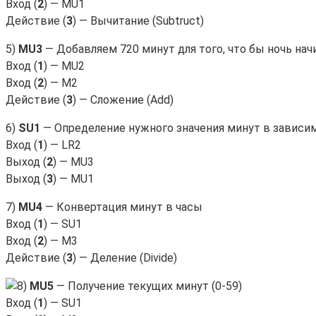
Вход (
2
) — MU1
Действие (
3
) — Вычитание (Subtruct)
5)
MU3
— Добавляем 720 минут для того, что бы ночь нач
Вход (
1
) — MU2
Вход (
2
) — M2
Действие (
3
) — Сложение (Add)
6)
SU1
— Определение нужного значения минут в зависи
Вход (
1
) — LR2
Выход (
2
) — MU3
Выход (
3
) — MU1
7)
MU4
— Конвертация минут в часы
Вход (
1
) — SU1
Вход (
2
) — M3
Действие (
3
) — Деление (Divide)
MU5
— Получение текущих минут (0-59)
Вход (
1
) — SU1