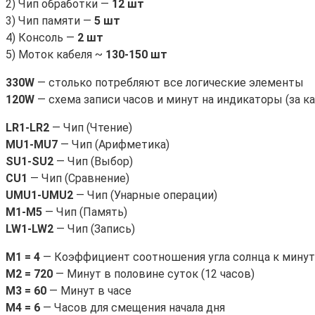
2) Чип обработки —
12 шт
3) Чип памяти —
5 шт
4) Консоль —
2 шт
5) Моток кабеля ~
130-150 шт
330W
— столько потребляют все логические элементы
120W
— схема записи часов и минут на индикаторы (за 
LR1-LR2
— Чип (Чтение)
MU1-MU7
— Чип (Арифметика)
SU1-SU2
— Чип (Выбор)
CU1
— Чип (Сравнение)
UMU1-UMU2
— Чип (Унарные операции)
M1-M5
— Чип (Память)
LW1-LW2
— Чип (Запись)
M1 = 4
— Коэффициент соотношения угла солнца к минут
M2 = 720
— Минут в половине суток (12 часов)
M3 = 60
— Минут в часе
M4 = 6
— Часов для смещения начала дня