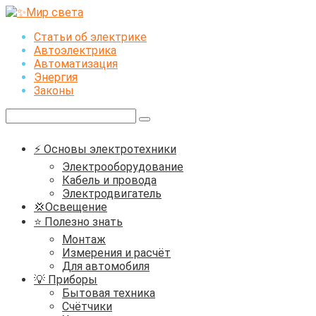
Перейти
к
Статьи об электрике
контенту
Автоэлектрика
Автоматизация
Энергия
Законы
Поиск:
⚡ Основы электротехники
Электрооборудование
Кабель и провода
Электродвигатель
💢Освещение
⭐ Полезно знать
Монтаж
Измерения и расчёт
Для автомобиля
💡 Приборы
Бытовая техника
Счётчики