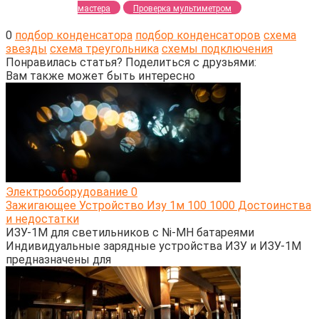
мастера
Проверка мультиметром
0
подбор конденсатора
подбор конденсаторов
схема
звезды
схема треугольника
схемы подключения
Понравилась статья? Поделиться с друзьями:
Вам также может быть интересно
Электрооборудование
0
Зажигающее Устройство Изу 1м 100 1000 Достоинства
и недостатки
ИЗУ-1М для светильников с Ni-MH батареями
Индивидуальные зарядные устройства ИЗУ и ИЗУ-1М
предназначены для