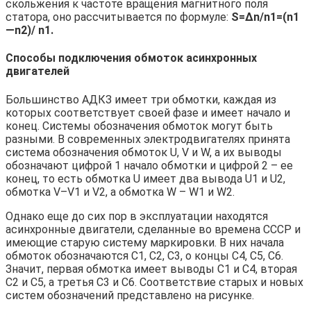
скольжения к частоте вращения магнитного поля
статора, оно рассчитывается по формуле:
S=∆
n/
n1=(
n1
—
n2)/
n1.
Способы подключения обмоток асинхронных
двигателей
Большинство АДКЗ имеет три обмотки, каждая из
которых соответствует своей фазе и имеет начало и
конец. Системы обозначения обмоток могут быть
разными. В современных электродвигателях принята
система обозначения обмоток U, V и W, а их выводы
обозначают цифрой 1 начало обмотки и цифрой 2 – ее
конец, то есть обмотка U имеет два вывода U1 и U2,
обмотка V–V1 и V2, а обмотка W – W1 и W2.
Однако еще до сих пор в эксплуатации находятся
асинхронные двигатели, сделанные во времена СССР и
имеющие старую систему маркировки. В них начала
обмоток обозначаются C1, C2, C3, о концы C4, C5, C6.
Значит, первая обмотка имеет выводы C1 и C4, вторая
C2 и C5, а третья C3 и C6. Соответствие старых и новых
систем обозначений представлено на рисунке.