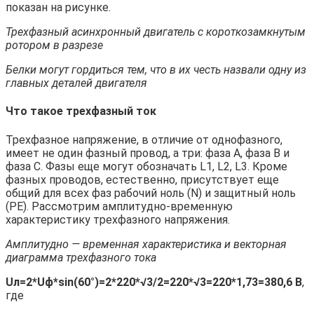
показан на рисунке.
Трехфазный асинхронный двигатель с короткозамкнутым
ротором в разрезе
Белки могут гордиться тем, что в их честь назвали одну из
главных деталей двигателя
Что такое трехфазный ток
Трехфазное напряжение, в отличие от однофазного,
имеет не один фазный провод, а три: фаза A, фаза B и
фаза C. Фазы еще могут обозначать L1, L2, L3. Кроме
фазных проводов, естественно, присутствует еще
общий для всех фаз рабочий ноль (N) и защитный ноль
(PE). Рассмотрим амплитудно-временную
характеристику трехфазного напряжения.
Амплитудно
— временная характеристика и векторная
диаграмма трехфазного тока
Uл=2*
Uф*
sin(60°)=2*220*
√3/2=220*
√3=220*1,73=380,6 В
,
где