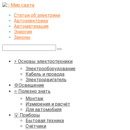
Перейти
к
Статьи об электрике
контенту
Автоэлектрика
Автоматизация
Энергия
Законы
Поиск:
⚡ Основы электротехники
Электрооборудование
Кабель и провода
Электродвигатель
💢Освещение
⭐ Полезно знать
Монтаж
Измерения и расчёт
Для автомобиля
💡 Приборы
Бытовая техника
Счётчики