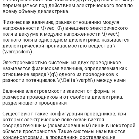
перемещаться под действием электрического поля по
всему объему диэлектрика.
Физическая величина, равная отношению модуля
напряженности \(\vec_0\) внешнего электрического
поля в вакууме к модулю напряженности \(\vec\)
полного поля в однородном диэлектрике, называется
диэлектрической проницаемостью вещества \
(\varepsilon\) .
Электроемкостью системы из двух проводников
называется физическая величина, определяемая как
отношение заряда \(q\) одного из проводников к
разности потенциалов \(\Delta \varphi\) между ними:
Величина электроемкости зависит от формы и
размеров проводников и от свойств диэлектрика,
разделяющего проводники.
Существуют такие конфигурации проводников, при
которых электрическое поле оказывается
сосредоточенным (локализованным) лишь в некоторой
области пространства. Такие системы называются
конденсаторами , а проводники, составляющие