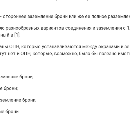
 стороннее заземление брони или же ее полное разземле
ло разнообразных вариантов соединения и заземления с 12
ый в [1].
азаны ОПН, которые устанавливаются между экранами и з
тут нет и ОПН, которые, возможно, было бы полезно имет
емление брони;
е брони;
аземление брони;
ие брони