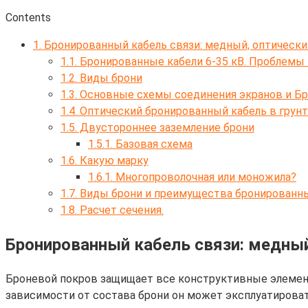
Contents
1.
Бронированный кабель связи: медный, оптический
1.1.
Бронированные кабели 6-35 кВ. Проблемы
1.2.
Виды брони
1.3.
Основные схемы соединения экранов и Б
1.4.
Оптический бронированный кабель в грунт
1.5.
Двустороннее заземление брони
1.5.1.
Базовая схема
1.6.
Какую марку
1.6.1.
Многопроволочная или моножила?
1.7.
Виды брони и преимущества бронированн
1.8.
Расчет сечения.
Бронированный кабель связи: медный
Броневой покров защищает все конструктивные элементы
зависимости от состава брони он может эксплуатироват