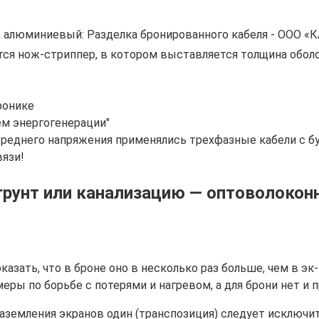
й, алюминиевый: Разделка бронированного кабеля - ООО 
тся нож-стриппер, в котором выставляется толщина оболо
ронике
ем энергогенерации"
еднего напряжения применялись трехфазные кабели с бу
вязи!
грунт или канализацию — оптоволокон
азать, что в броне оно в несколько раз больше, чем в эк
меры по борьбе с потерями и нагревом, а для брони нет и
заземления экранов один (транспозиция) следует исключи