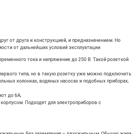
руг от друга и конструкцией, и предназначением. Но
мости от дальнейших условий эксплуатации.
еременного тока и напряжение до 250 В. Такой розеткой
 первого типа, но в такую розетку уже можно подключить
льных колонках, водяных насосах и подобных приборах;
ют до 6А;
корпусом. Подходят для электроприборов с
ехжильным, без заземления – двухжильным. Обычно жила