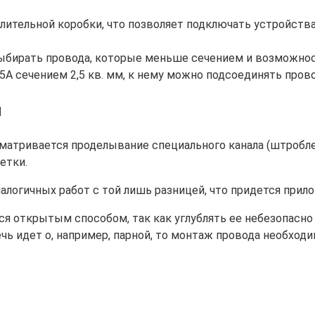
елительной коробки, что позволяет подключать устройств
ыбирать провода, которые меньше сечением и возможнос
25А сечением 2,5 кв. мм, к нему можно подсоединять прово
и
матривается проделывание специального канала (штробле
етки.
алогичных работ с той лишь разницей, что придется прил
я открытым способом, так как углублять ее небезопасно 
ечь идет о, например, парной, то монтаж провода необхо