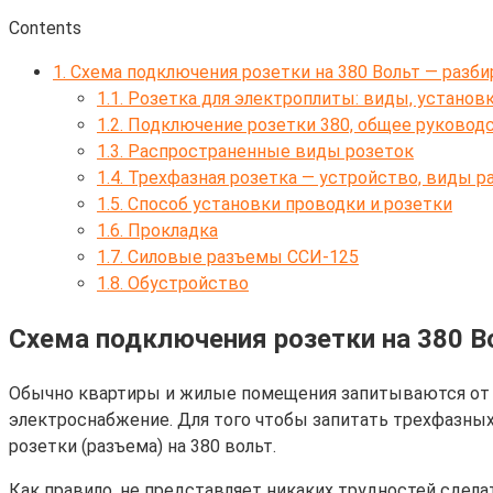
Contents
1.
Схема подключения розетки на 380 Вольт — разб
1.1.
Розетка для электроплиты: виды, установ
1.2.
Подключение розетки 380, общее руковод
1.3.
Распространенные виды розеток
1.4.
Трехфазная розетка — устройство, виды р
1.5.
Способ установки проводки и розетки
1.6.
Прокладка
1.7.
Силовые разъемы ССИ-125
1.8.
Обустройство
Схема подключения розетки на 380 В
Обычно квартиры и жилые помещения запитываются от о
электроснабжение. Для того чтобы запитать трехфазных
розетки (разъема) на 380 вольт.
Как правило, не представляет никаких трудностей сдела