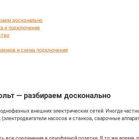
ираем досконально
ка и подключение
ство
аземов и схема подключения
ольт — разбираем досконально
днофазных внешних электрических сетей. Иногда частны
 (электродвигатели насосов и станков, сварочные аппара
ть все соединения в однофазной розетке. В то же время,