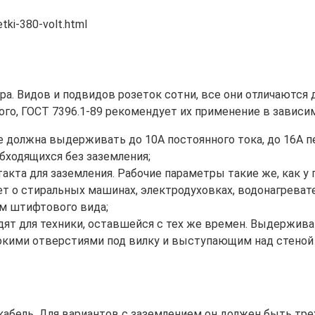
tki-380-volt.html
а. Видов и подвидов розеток сотни, все они отличаются д
ого, ГОСТ 7396.1-89 рекомендует их применение в зависи
ме должна выдерживать до 10А постоянного тока, до 16А п
бходящихся без заземления;
такта для заземления. Рабочие параметры такие же, как у
т о стиральных машинах, электродуховках, водонагревате
ием штифтового вида;
одят для техники, оставшейся с тех же времен. Выдержива
окими отверстиями под вилку и выступающим над стеной 
кабель. Для вариантов с заземлением он должен быть тр