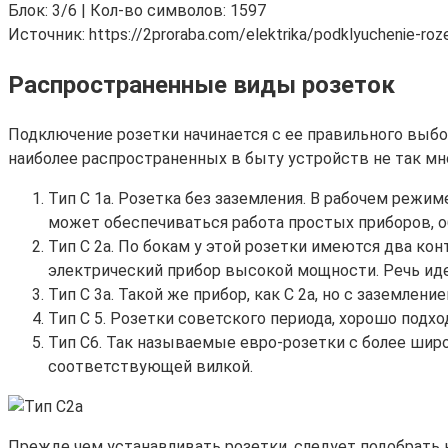
Блок: 3/6 | Кол-во символов: 1597
Источник: https://2proraba.com/elektrika/podklyuchenie-roze
Распространенные виды розеток
Подключение розетки начинается с ее правильного выбор
наиболее распространенных в быту устройств не так мн
Тип С 1а. Розетка без заземления. В рабочем режи
может обеспечиваться работа простых приборов, о
Тип С 2а. По бокам у этой розетки имеются два кон
электрический прибор высокой мощности. Речь иде
Тип С 3а. Такой же прибор, как С 2а, но с заземлен
Тип С 5. Розетки советского периода, хорошо подх
Тип С6. Так называемые евро-розетки с более шир
соответствующей вилкой.
Прежде чем устанавливать розетки, следует подобрать 