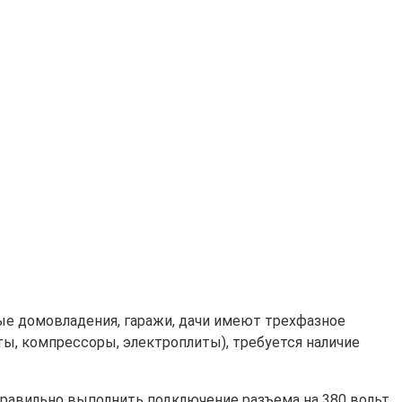
е домовладения, гаражи, дачи имеют трехфазное
ты, компрессоры, электроплиты), требуется наличие
 правильно выполнить подключение разъема на 380 вольт