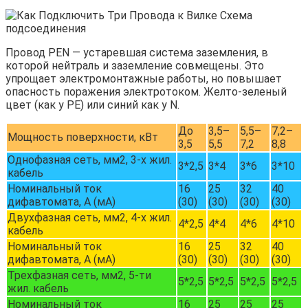
Провод PEN — устаревшая система заземления, в
которой нейтраль и заземление совмещены. Это
упрощает электромонтажные работы, но повышает
опасность поражения электротоком. Желто-зеленый
цвет (как у PE) или синий как у N.
До
3,5–
5,5–
7,2–
Мощность поверхности, кВт
3,5
5,5
7,2
8,8
Однофазная сеть, мм2, 3-х жил.
3*2,5
3*4
3*6
3*10
кабель
Номинальный ток
16
25
32
40
дифавтомата, А (мА)
(30)
(30)
(30)
(30)
Двухфазная сеть, мм2, 4-х жил.
4*2,5
4*4
4*6
4*10
кабель
Номинальный ток
16
25
32
40
дифавтомата, А (мА)
(30)
(30)
(30)
(30)
Трехфазная сеть, мм2, 5-ти
5*2,5
5*2,5
5*2,5
5*2,5
жил. кабель
Номинальный ток
16
25
25
25