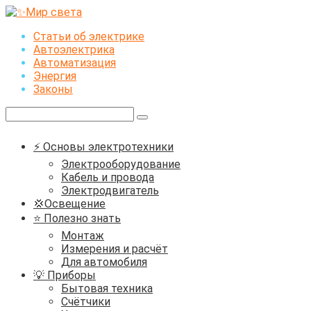
Перейти
к
Статьи об электрике
контенту
Автоэлектрика
Автоматизация
Энергия
Законы
Поиск:
⚡ Основы электротехники
Электрооборудование
Кабель и провода
Электродвигатель
💢Освещение
⭐ Полезно знать
Монтаж
Измерения и расчёт
Для автомобиля
💡 Приборы
Бытовая техника
Счётчики