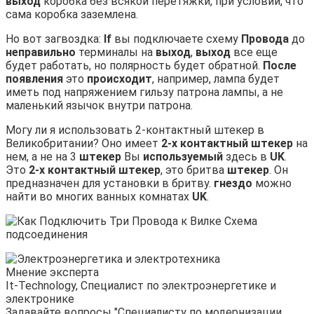
выход
коробка без всякой перетяжки, при условии, что
сама коробка заземлена.
Но вот загвоздка:
If
вы подключаете схему
Провода
до
неправильно
терминалы на
выход
,
выход
все еще
будет работать, но полярность будет обратной.
После
появления
это
происходит
, например, лампа будет
иметь под напряжением гильзу патрона лампы, а не
маленький язычок внутри патрона.
Могу ли я использовать 2-контактный штекер в
Великобритании? Оно имеет
2-х контактный штекер
на
нем, а не на 3
штекер
Вы
используемый
здесь в
UK
.
Это
2-х контактный штекер
, это бритва
штекер
. Он
предназначен для установки в бритву.
гнездо
можно
найти во многих ванных комнатах
UK
.
Мнение эксперта
It-Technology, Cпециалист по электроэнергетике и
электронике
Задавайте вопросы "Специалисту по модернизации